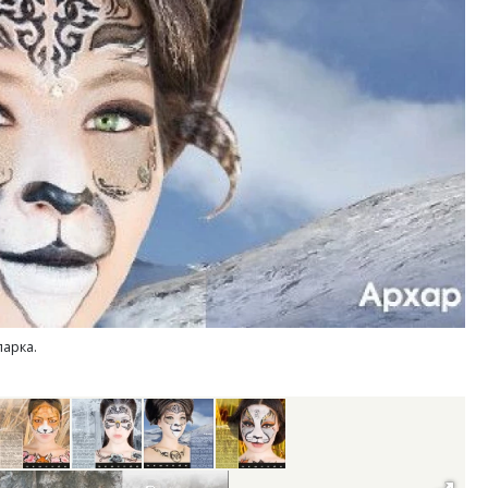
ость архитектурных идей.
Архитектурный код начин
еральный директор компании
земли. Мощение крупно
 — об эстетике городов,
плитами становится нов
дах в фасадах и развитии рынка
стандартом благоустрой
ОИТЕЛЬСТВО
СТРОИТЕЛЬСТВО
арка.