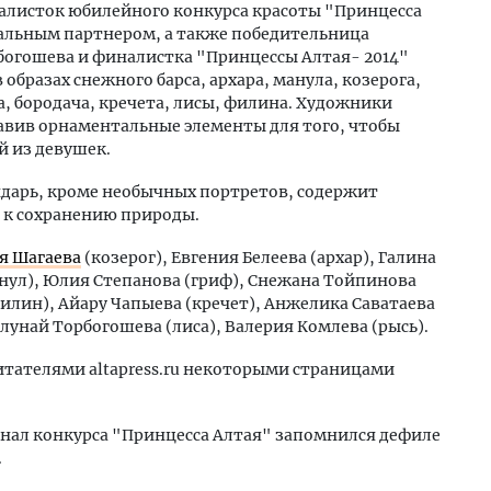
налисток юбилейного конкурса красоты "Принцесса
еральным партнером, а также победительница
рбогошева и финалистка "Принцессы Алтая- 2014"
образах снежного барса, архара, манула, козерога,
, бородача, кречета, лисы, филина. Художники
авив орнаментальные элементы для того, чтобы
 из девушек.
дарь, кроме необычных портретов, содержит
к сохранению природы.
я Шагаева
(козерог), Евгения Белеева (архар), Галина
анул), Юлия Степанова (гриф), Снежана Тойпинова
илин), Айару Чапыева (кречет), Анжелика Саватаева
олунай Торбогошева (лиса), Валерия Комлева (рысь).
итателями altapress.ru некоторыми страницами
нал конкурса "Принцесса Алтая" запомнился дефиле
.