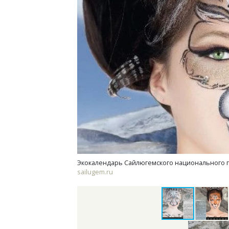
Ищем новые берега. Гендиректор
Смел
«Жилищной инициативы» Юрий
Ген
Гатилов — о том, как девелоперу
ЗИАС
оставаться на плаву, когда рынок
трен
штормит
СТР
СТРОИТЕЛЬСТВО
Экокалендарь Сайлюгемского национального п
sailugem.ru