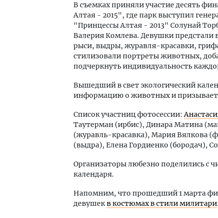
В съемках приняли участие десять фи
Алтая - 2015", где парк выступил ген
"Принцессы Алтая - 2013" Солунай То
Валерия Комлева. Девушки предстали в 
рыси, выдры, журавля-красавки, грифа
стилизовали портреты животных, доб
подчеркнуть индивидуальность каждой
Вышедший в свет экологический кален
информацию о животных и призывает 
Список участниц фотосессии:
Анастаси
Таутерман (ирбис), Динара Матина (м
(журавль-красавка), Мария Вялкова (ф
(выдра), Елена Гордиенко (бородач), С
Организаторы любезно поделились с ч
календаря.
Напомним, что прошедший 1 марта фи
девушек
в костюмах в стили милитари