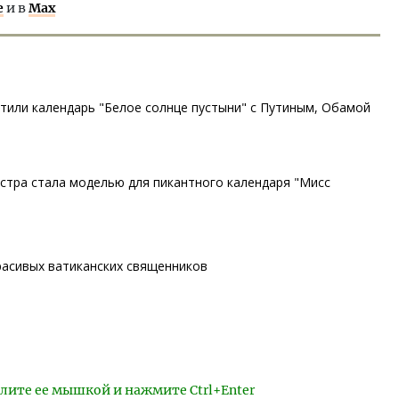
е
и в
Max
тили календарь "Белое солнце пустыни" с Путиным, Обамой
стра стала моделью для пикантного календаря "Мисс
расивых ватиканских священников
лите ее мышкой и нажмите Ctrl+Enter