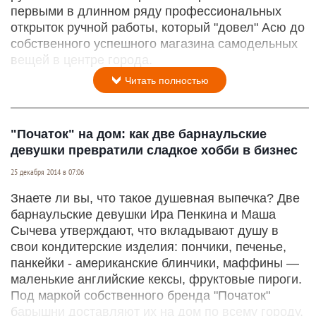
первыми в длинном ряду профессиональных
открыток ручной работы, который "довел" Асю до
собственного успешного магазина самодельных
вещей в центре города.
Читать полностью
"Початок" на дом: как две барнаульские
девушки превратили сладкое хобби в бизнес
25 декабря 2014 в 07:06
Знаете ли вы, что такое душевная выпечка? Две
барнаульские девушки Ира Пенкина и Маша
Сычева утверждают, что вкладывают душу в
свои кондитерские изделия: пончики, печенье,
панкейки - американские блинчики, маффины —
маленькие английские кексы, фруктовые пироги.
Под маркой собственного бренда "Початок"
барышни доставляют их на дом по всему городу.