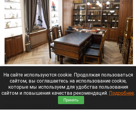
Реставрация «Аптеки Крюгер» идет к завершению.
Анна Зайкова
На сайте используются cookie. Продолжая пользоваться
сайтом, вы соглашаетесь на использование cookie,
9 августа 2026 в 12:00
которые мы используем для удобства пользования
Предлагаем поднять настроение перед рабочей
сайтом и повышения качества рекомендаций.
Подробнее
.
неделей и почитать, как двух человек спасли из
Принять
крупного пожара в Бийске, как три
несанкционированные свалки устранили в
Алтайском крае и как алтайские спортсмены
собрали комплект медалей на чемпионате и
первенстве Азии по тхэквондо ИТФ.