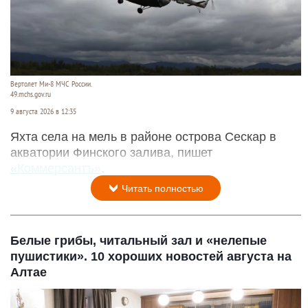
Вертолет Ми-8 МЧС России.
49.mchs.gov.ru
9 августа 2026 в 12:35
Яхта села на мель в районе острова Сескар в
акватории Финского залива, пишет
«Коммерсантъ»
.
Читать полностью
Белые грибы, читальный зал и «нелепые
пушистики». 10 хороших новостей августа на
Алтае