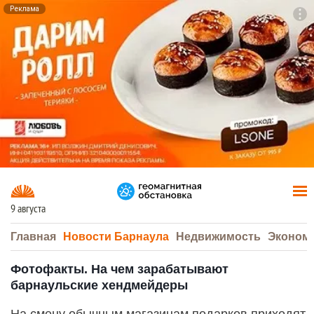
Реклама
To
F7
9 августа
Главная
Новости Барнаула
Недвижимость
Эконом
Фотофакты. На чем зарабатывают
барнаульские хендмейдеры
На смену обычным магазинам подарков приходят