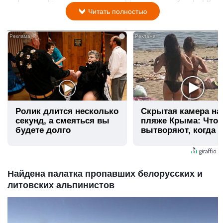
Читать полностью
i
Ролик длится несколько
Скрытая камера на
секунд, а смеяться вы
пляже Крыма: Что
будете долго
вытворяют, когда и
видят...
Найдена палатка пропавших белорусских и
литовских альпинистов