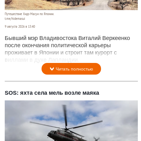
Путешествие Хидэ Масуи по Японии.
t.me/hidemasui
9 августа 2026 в 13:40
Бывший мэр Владивостока Виталий Веркеенко
после окончания политической карьеры
проживает в Японии и строит там курорт с
виллами в духе Лапландии.
Читать полностью
SOS: яхта села мель возле маяка