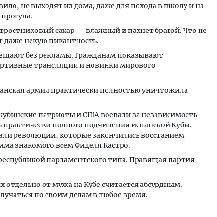
ило, не выходят из дома, даже для похода в школу и на
 прогула.
ростниковый сахар — влажный и пахнет брагой. Что не
ет даже некую пикантность.
вещают без рекламы. Гражданам показывают
ортивные трансляции и новинки мирового
панская армия практически полностью уничтожила
в кубинские патриоты и США воевали за независимость
ь практически полного подчинения испанской Кубы.
евали революции, которые закончились восстанием
има знакомого всем Фиделя Кастро.
 республикой парламентского типа. Правящая партия
 отдельно от мужа на Кубе считается абсурдным.
лучаться по своим делам в любое время.