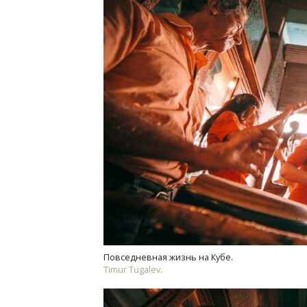
Ищем новые берега. Гендиректор
Архи
«Жилищной инициативы» Юрий
зем
Гатилов — о том, как девелоперу
пли
оставаться на плаву, когда рынок
ста
штормит
СТР
СТРОИТЕЛЬСТВО
Повседневная жизнь на Кубе.
Timur Tugalev.