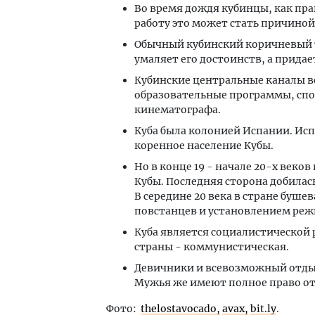
Во время дождя кубинцы, как прав
работу это может стать причиной
Обычный кубинский коричневый т
умаляет его достоинств, а прида
Кубинские центральные каналы 
образовательные программы, сп
кинематографа.
Куба была колонией Испании. Ис
коренное население Кубы.
Но в конце 19 - начале 20-х веко
Кубы. Последняя сторона добилас
В середине 20 века в стране буш
повстанцев и установлением реж
Куба является социалистической
страны - коммунистическая.
Девичники и всевозможный отдых
Мужья же имеют полное право от
Фото:
thelostavocado,
avax,
bit.ly
.