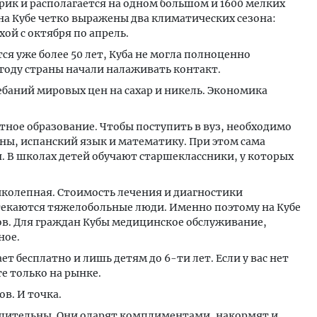
ерик и располагается на одном большом и 1600 мелких
 на Кубе четко выражены два климатических сезона:
хой с октября по апрель.
ся уже более 50 лет, Куба не могла полноценно
году страны начали налаживать контакт.
баний мировых цен на сахар и никель. Экономика
атное образование. Чтобы поступить в вуз, необходимо
аны, испанский язык и математику. При этом сама
я. В школах детей обучают старшеклассники, у которых
иколепная. Стоимость лечения и диагностики
стекаются тяжелобольные люди. Именно поэтому на Кубе
ов. Для граждан Кубы медицинское обслуживание,
ное.
ет бесплатно и лишь детям до 6-ти лет. Если у вас нет
е только на рынке.
в. И точка.
щительны. Они одарят комплиментами, накормят и