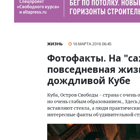
ЖИЗНЬ
16 МАРТА 2016
06:45
Фотофакты. На "са
повседневная жизн
дождливой Кубе
Куба, Остров Свободы - страна с оче
но очень слабым образованием., Здесь 
вставляют стекла, а люди практически
интересные факты об удивительной стр