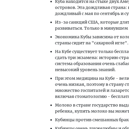
Куба находится на стыке двух Ам
островов. Эта дождливая страна:
дождливый с мая по сентябрь и су
Из-за санкций США, которые длят
развиваться. Только в минувшем 
Экономика Кубы зависима от коле
страны сидит на "сахарной игле".
На Кубе существует только беспл
сдать три экзамена: историю стр
система образования очень слаба
невысокий уровень знаний.
При этом медицина на Кубе - вел
очень низкая, поэтому в страну 
множество госпиталей и лазарет
включая стоматологию - бесплат
Молоко в стране государство выда
ребенка, купить молоко вы может
Кубинцы против смешанных брако
Кубинцы очень дружелюбны и об