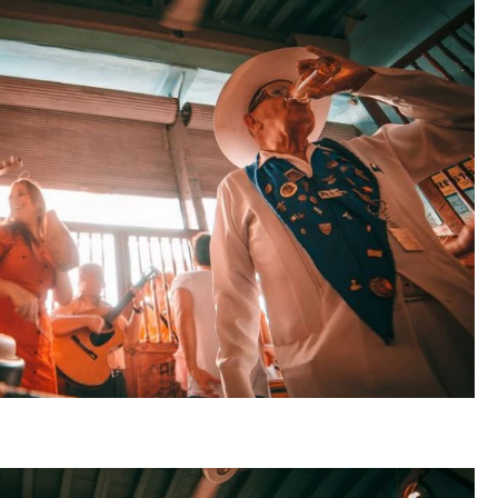
тектурный код начинается с
Смелость архитектурных 
ли. Мощение крупноформатными
Генеральный директор к
тами становится новым
ЗИАС — об эстетике горо
ндартом благоустройства
трендах в фасадах и разв
ОИТЕЛЬСТВО
СТРОИТЕЛЬСТВО