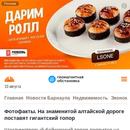
Реклама
To
F7
10 августа
Главная
Новости Барнаула
Недвижимость
Эконом
Фотофакты. На знаменитой алтайской дороге
поставят гигантский топор
Шестиметровый байкерский топор появится на