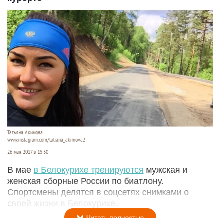
Татьяна Акимова.
www.instagram.com/tatiana_akimova2
26 мая 2017 в 15:30
В мае
в Белокурихе тренируются
мужская и
женская сборные России по биатлону.
Спортсмены делятся в соцсетях снимками о
своей жизни в Белокурихе.
Читать полностью