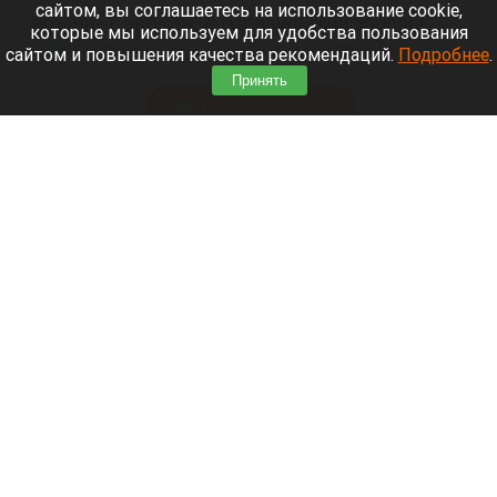
сайтом, вы соглашаетесь на использование cookie,
Сегодня, 7 августа, в барнаульский зоопарк
которые мы используем для удобства пользования
прибыли
две самки лемуров из Тульского
сайтом и повышения качества рекомендаций.
Подробнее
.
экзотариума.
Принять
Читать полностью
Обновили «хранительскую» инфраструктуру
Художественного музея в Барнауле