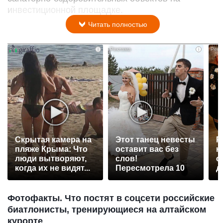
инвестиционной площадке.
Читать полностью
i
i
Скрытая камера на
Этот танец невесты
Р
пляже Крыма: Что
оставит вас без
н
люди вытворяют,
слов!
с
когда их не видят...
Пересмотрела 10
д
раз
Фотофакты. Что постят в соцсети российские
биатлонисты, тренирующиеся на алтайском
курорте