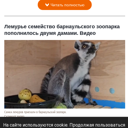
Читать полностью
Лемурье семейство барнаульского зоопарка
пополнилось двумя дамами. Видео
Самки лемуров приехали в барнаульский зоопарк.
Скриншот видео
7 августа 2026 в 16:15
На сайте используются cookie. Продолжая пользоваться