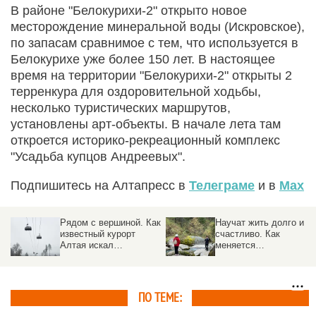
В районе "Белокурихи-2" открыто новое
месторождение минеральной воды (Искровское),
по запасам сравнимое с тем, что используется в
Белокурихе уже более 150 лет. В настоящее
время на территории "Белокурихи-2" открыты 2
терренкура для оздоровительной ходьбы,
несколько туристических маршрутов,
установлены арт-объекты. В начале лета там
откроется историко-рекреационный комплекс
"Усадьба купцов Андреевых".
Подпишитесь на Алтапресс в
Телеграме
и в
Max
ак
Научат жить долго и
Что известно о
счастливо. Как
создании третьего в
меняется
России геопарка
оздоровительный
мирового уровня на
отдых на Алтае в 2026
Алтае
году
ПО ТЕМЕ: