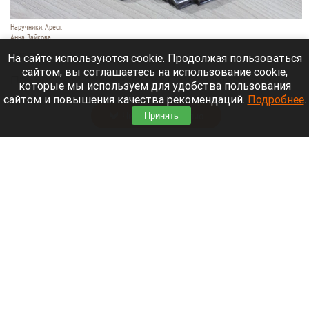
Наручники. Арест.
Анна Зайкова
7 августа 2026 в 21:12
На сайте используются cookie. Продолжая пользоваться
сайтом, вы соглашаетесь на использование cookie,
Приморский районный суд Санкт-Петербурга
которые мы используем для удобства пользования
заочно заключил Лидию Невзорову* под стражу.
сайтом и повышения качества рекомендаций.
Подробнее
.
Читать полностью
Принять
Программу партнерских хабов для хранения
товаров запускает Wildberries