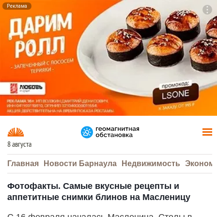
Реклама
To
F7
8 августа
Главная
Новости Барнаула
Недвижимость
Эконом
Фотофакты. Самые вкусные рецепты и
аппетитные снимки блинов на Масленицу
С 16 февраля началась Масленица. Столы в