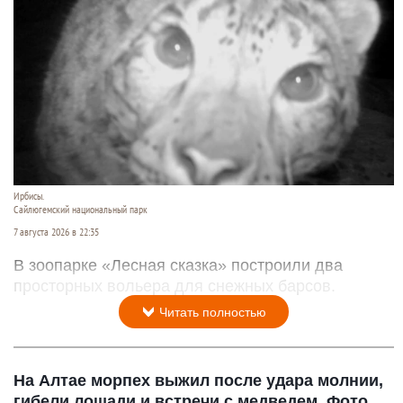
Ирбисы.
Сайлюгемский национальный парк
7 августа 2026 в 22:35
В зоопарке «Лесная сказка» построили два
просторных вольера для снежных барсов.
Читать полностью
На Алтае морпех выжил после удара молнии,
гибели лошади и встречи с медведем. Фото