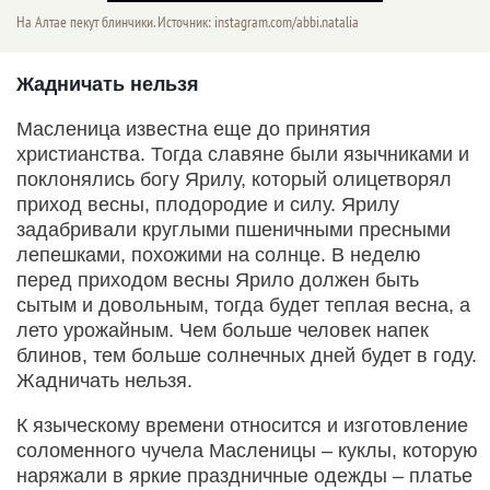
На Алтае пекут блинчики. Источник: instagram.com/abbi.natalia
Жадничать нельзя
Масленица известна еще до принятия
христианства. Тогда славяне были язычниками и
поклонялись богу Ярилу, который олицетворял
приход весны, плодородие и силу. Ярилу
задабривали круглыми пшеничными пресными
лепешками, похожими на солнце. В неделю
перед приходом весны Ярило должен быть
сытым и довольным, тогда будет теплая весна, а
лето урожайным. Чем больше человек напек
блинов, тем больше солнечных дней будет в году.
Жадничать нельзя.
К языческому времени относится и изготовление
соломенного чучела Масленицы – куклы, которую
наряжали в яркие праздничные одежды – платье