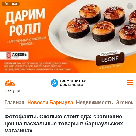
Реклама
To
F7
8 августа
Главная
Новости Барнаула
Недвижимость
Эконом
Фотофакты. Сколько стоит еда: сравнение
цен на пасхальные товары в барнаульских
магазинах