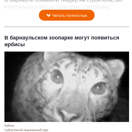
капитального моста через реку Пивоварку.
Читать полностью
В барнаульском зоопарке могут появиться
ирбисы
Ирбисы.
Сайлюгемский национальный парк