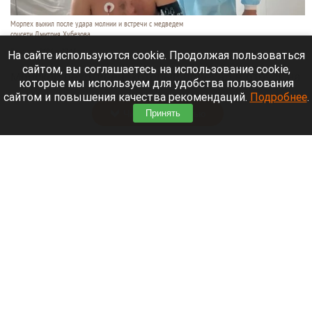
Морпех выжил после удара молнии и встречи с медведем
соцсети Дмитрия Хубезова
7 августа 2026 в 22:15
На сайте используются cookie. Продолжая пользоваться
сайтом, вы соглашаетесь на использование cookie,
Морской пехотинец, который приехал в отпуск на
которые мы используем для удобства пользования
Алтай, пережил чудовищную серию событий.
сайтом и повышения качества рекомендаций.
Подробнее
.
Читать полностью
Принять
В Барнауле водитель сбил женщину на зебре
и скрылся