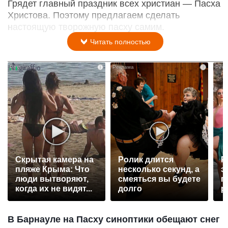
Грядет главный праздник всех христиан — Пасха
Христова. Поэтому предлагаем сделать
настоящую творожную пасху самим.
Читать полностью
i
i
Скрытая камера на
Ролик длится
Р
пляже Крыма: Что
несколько секунд, а
э
люди вытворяют,
смеяться вы будете
п
когда их не видят...
долго
р
В Барнауле на Пасху синоптики обещают снег