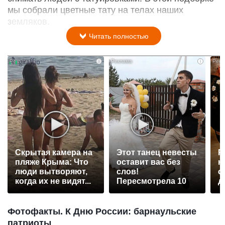
мы собрали цветные тату на телах наших
земляков.
Читать полностью
i
i
Скрытая камера на
Этот танец невесты
Р
пляже Крыма: Что
оставит вас без
н
люди вытворяют,
слов!
с
когда их не видят...
Пересмотрела 10
д
раз
Фотофакты. К Дню России: барнаульские
патриоты