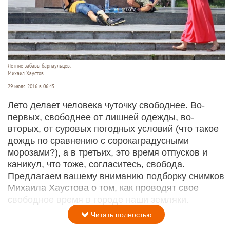
Летние забавы барнаульцев.
Михаил Хаустов
29 июля 2016 в 06:45
Лето делает человека чуточку свободнее. Во-
первых, свободнее от лишней одежды, во-
вторых, от суровых погодных условий (что такое
дождь по сравнению с сорокаградусными
морозами?), а в третьих, это время отпусков и
каникул, что тоже, согласитесь, свобода.
Предлагаем вашему вниманию подборку снимков
Михаила Хаустова о том, как проводят свое
свободное время в городе наши земляки.
Читать полностью