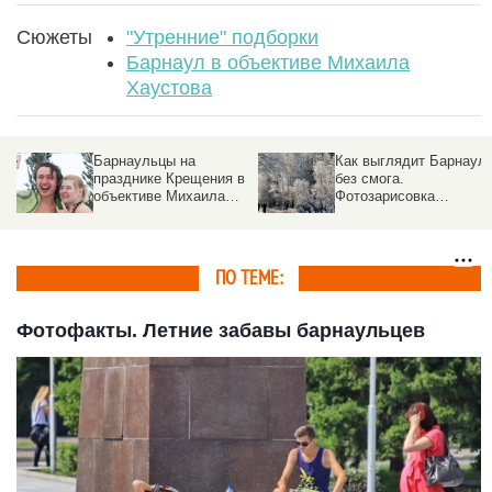
Сюжеты
"Утренние" подборки
Барнаул в объективе Михаила
Хаустова
Барнаульцы на
Как выглядит Барнаул
празднике Крещения в
без смога.
объективе Михаила
Фотозарисовка
Хаустова
Михаила Хаустова
ПО ТЕМЕ:
Фотофакты. Летние забавы барнаульцев