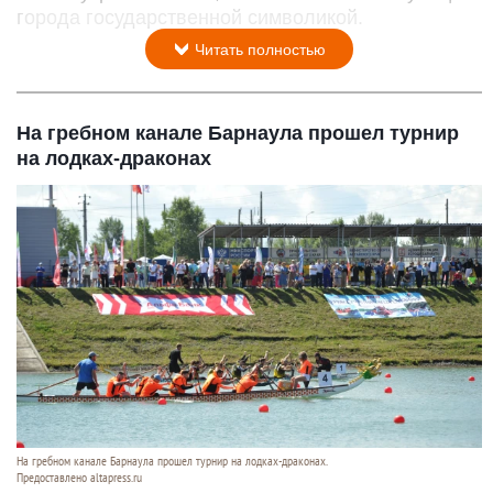
города государственной символикой.
Читать полностью
На гребном канале Барнаула прошел турнир
на лодках-драконах
На гребном канале Барнаула прошел турнир на лодках-драконах.
Предоставлено altapress.ru