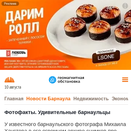
Реклама
To
F7
10 августа
Главная
Новости Барнаула
Недвижимость
Эконом
Фотофакты. Удивительные барнаульцы
У известного барнаульского фотографа Михаила
Хаустова в его огромном архиве снимков про