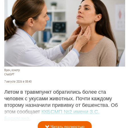
Врач, осмотр
ChatGPT
7 августа 2026 в 08:40
Летом в травмпункт обратились более ста
человек с укусами животных. Почти каждому
второму назначили прививку от бешенства. Об
этом сообщает
ККБСМП №2 имени З.С.
Баркагана.
Читать полностью