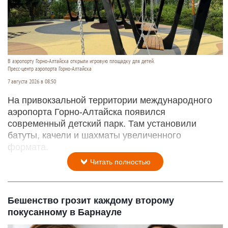
В аэропорту Горно-Алтайска открыли игровую площадку для детей.
Пресс-центр аэропорта Горно-Алтайска
7 августа 2026 в 08:50
На привокзальной территории международного
аэропорта Горно-Алтайска появился
современный детский парк. Там установили
батуты, качели и шахматы увеличенного
формата.
Читать полностью
Бешенство грозит каждому второму
покусанному в Барнауле