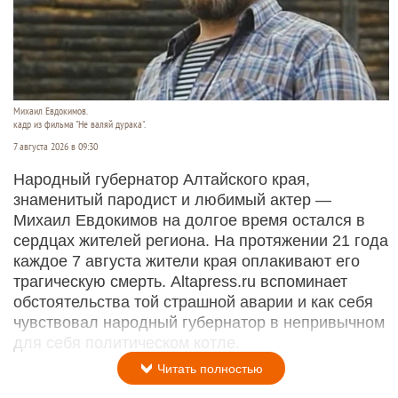
Михаил Евдокимов.
кадр из фильма "Не валяй дурака".
7 августа 2026 в 09:30
Народный губернатор Алтайского края,
знаменитый пародист и любимый актер —
Михаил Евдокимов на долгое время остался в
сердцах жителей региона. На протяжении 21 года
каждое 7 августа жители края оплакивают его
трагическую смерть. Altapress.ru вспоминает
обстоятельства той страшной аварии и как себя
чувствовал народный губернатор в непривычном
для себя политическом котле.
Читать полностью