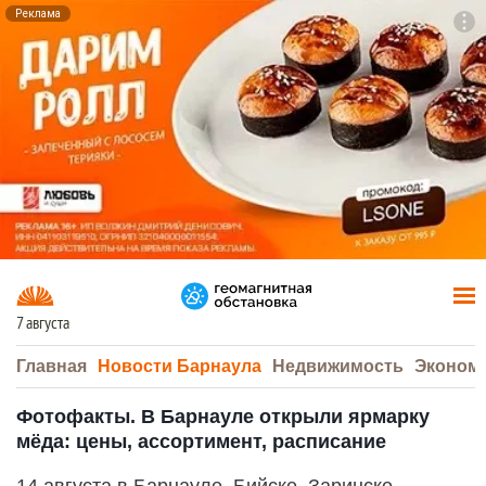
Реклама
To
F7
7 августа
Главная
Новости Барнаула
Недвижимость
Эконом
Фотофакты. В Барнауле открыли ярмарку
мёда: цены, ассортимент, расписание
14 августа в Барнауле, Бийске, Заринске,