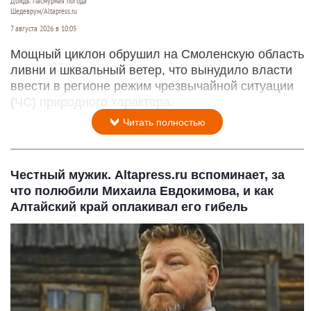
Дождь. Пасмурная погода
Шедеврум/Altapress.ru
7 августа 2026 в 10:05
Мощный циклон обрушил на Смоленскую область
ливни и шквальный ветер, что вынудило власти
ввести в регионе режим чрезвычайной ситуации
(ЧС) природного характера.
Читать полностью
Честный мужик. Altapress.ru вспоминает, за
что полюбили Михаила Евдокимова, и как
Алтайский край оплакивал его гибель