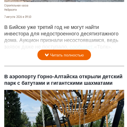
Строительная каска
Нейросети
7 августа 2026 в 09:10
В Бийске уже третий год не могут найти
инвестора для недостроенного десятиэтажного
дома. Аукцион признали несостоявшимся, ведь
заявок даже не поступало,
сообщает
«Толк».
Читать полностью
В аэропорту Горно-Алтайска открыли детский
парк с батутами и гигантскими шахматами