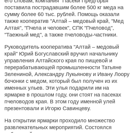
его словам, компания "Пасеки Предгорья"
поставила пострадавшим более 500 кг меда на
сумму более 60 тыс. рублей. Помощь оказали
также кооператив "Алтай – медовый край, "Мед
Алтая", "Пчела и человек", СПК "Пчеловод",
"Таежный мед", а также пчеловоды-частники.
Руководитель кооператива "Алтай – медовый
край" Юрий Богуславский вручил начальнику
управления Алтайского края по пищевой и
перерабатывающей промышленности Татьяне
Зелениной, Александру Лукьянову и Ивану Лоору
бочонки с медом, который был получен из их
именных ульев. Эти улья подарили им на
ярмарке в прошлом году, они стоят на пасеках
пчеловодов края. В этом году именной улей
презентовали и Игорю Савинцеву.
На открытии ярмарки проходило множество
развлекательных мероприятий. Состоялся