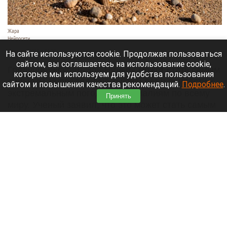
Жара
Нейросети
7 августа 2026 в 06:20
На сайте используются cookie. Продолжая пользоваться
сайтом, вы соглашаетесь на использование cookie,
Грядущий «супер-Эль-Ниньо» может стать самым
которые мы используем для удобства пользования
сильным за последнюю тысячу лет и привести к
сайтом и повышения качества рекомендаций.
Подробнее
.
экстремальным погодным аномалиям по всему
Принять
миру. Ученый заявил, что это может стать самым
серьезным климатическим событием со времен
изобретения печатного станка.
Читать полностью
Больница и медучреждения на Алтае
получили пять новых автомобилей