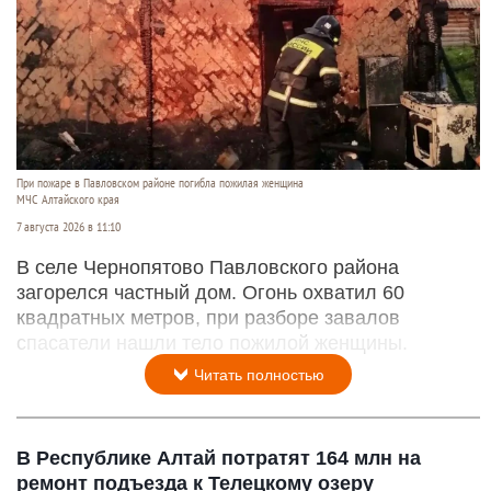
При пожаре в Павловском районе погибла пожилая женщина
МЧС Алтайского края
7 августа 2026 в 11:10
В селе Чернопятово Павловского района
загорелся частный дом. Огонь охватил 60
квадратных метров, при разборе завалов
спасатели нашли тело пожилой женщины.
Читать полностью
В Республике Алтай потратят 164 млн на
ремонт подъезда к Телецкому озеру