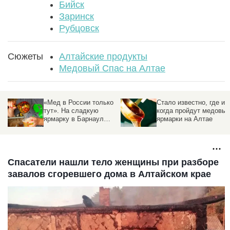
Бийск
Заринск
Рубцовск
Сюжеты
Алтайские продукты
Медовый Спас на Алтае
о
Стало известно, где и
Желтое золото. Как
когда пройдут медовые
изменились цены на
ярмарки на Алтае
ярмарочный мед в
Барнауле -
фоторепортаж
altapress.ru
Спасатели нашли тело женщины при разборе
завалов сгоревшего дома в Алтайском крае