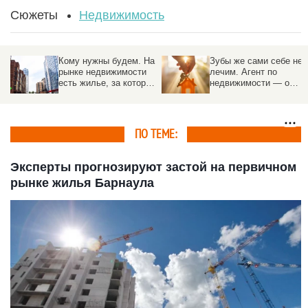
Сюжеты
Недвижимость
Кому нужны будем. На
Зубы же сами себе не
рынке недвижимости
лечим. Агент по
есть жилье, за которым
недвижимости — о
идет настоящая охота.
трендах, «эффекте
Но есть много нюансов
Долиной», и о том,
почему риелтор нужен
ПО ТЕМЕ:
Эксперты прогнозируют застой на первичном
рынке жилья Барнаула