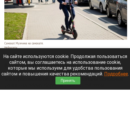
Самокат. Мужчина на самокате.
Нейросети
10 августа 2026 в 12:30
На сайте используются cookie. Продолжая пользоваться
сайтом, вы соглашаетесь на использование cookie,
В Новосибирске операторы кикшеринга ввели
которые мы используем для удобства пользования
ограничения на движение и парковку
сайтом и повышения качества рекомендаций.
Подробнее
.
электросамокатов. Под запрет попали основные
Принять
улицы на обоих берегах города. Об этом
сообщает «
КС
».
Читать полностью
Фронтмен The Hatters отдохнул на Алтае с
женой