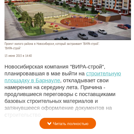
Проект жилого района в Новосибирске, который застраивает "ВИРА-строй".
"ВИРА-строй"
15 июня 2015 в 14:40
Новосибирская компания "ВИРА-строй",
планировавшая в мае выйти на
строительную
площадку в Барнауле
, откладывает свои
намерения на середину лета. Причина -
продлившиеся переговоры с поставщиками
базовых строительных материалов и
затянувшееся оформление документов на
строительство.
Читать полностью