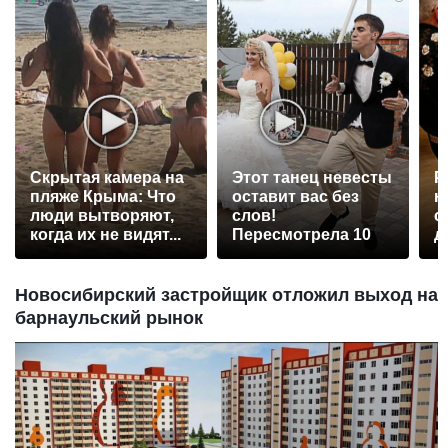
Скрытая камера на
Этот танец невесты
Р
пляже Крыма: Что
оставит вас без
н
люди вытворяют,
слов!
с
когда их не видят...
Пересмотрела 10
д
раз
Новосибирский застройщик отложил выход на
барнаульский рынок