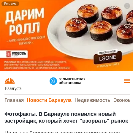
Реклама
To
F7
10 августа
Главная
Новости Барнаула
Недвижимость
Эконом
Фотофакты. В Барнауле появился новый
застройщик, который хочет "взорвать" рынок
На рынок Барнаула с проектом строительства