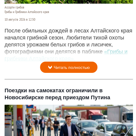
Ассорти грибов
Грибы и Грибники Алтайского края
10 августа 2026 в 12:50
После обильных дождей в лесах Алтайского края
начался грибной сезон. Любители тихой охоты
делятся урожаем белых грибов и лисичек,
фотографиями они делятся в паблике
«Грибы и
грибники Алтайского края».
Читать полностью
Поездки на самокатах ограничили в
Новосибирске перед приездом Путина