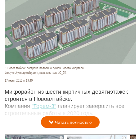
В Новоалтайске пострена половина домов нового квартала.
Форум skyscrapercity.com, пользователь JO_25.
17 июня 2015 в 13:40
Микрорайон из шести кирпичных девятиэтажек
строится в Новоалтайске.
Компания
"Горем-3"
планирует завершить все
строительные работы к 2020 году.
Читать полностью
i
i