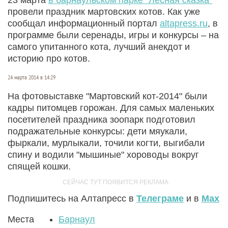
провели праздник мартовских котов. Как уже
сообщал информационный портал
altapress.ru
, в
программе были серенады, игры и конкурсы – на
самого упитанного кота, лучший анекдот и
историю про котов.
24 марта 2014 в 14:29
На фотовыставке "Мартовский кот-2014" были
кадры питомцев горожан. Для самых маленьких
посетителей праздника зоопарк подготовил
подражательные конкурсы: дети мяукали,
фыркали, мурлыкали, точили когти, выгибали
спину и водили "мышиные" хороводы вокруг
спящей кошки.
Подпишитесь на Алтапресс в
Телеграме
и в
Max
Места
Барнаул