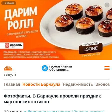
Реклама
To
F7
7 августа
Главная
Новости Барнаула
Недвижимость
Эконом
Фотофакты. В Барнауле провели праздник
мартовских котиков
23 марта
в барнаульском парке "Лесная сказка"