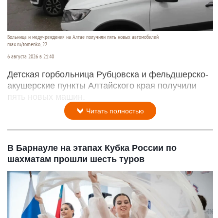
Больница и медучреждения на Алтае получили пять новых автомобилей
max.ru/tomenko_22
6 августа 2026 в 21:40
Детская горбольница Рубцовска и фельдшерско-
акушерские пункты Алтайского края получили
пять новых машин.
Читать полностью
В Барнауле на этапах Кубка России по
шахматам прошли шесть туров