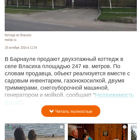
Коттедж во Власихе.
realtai.ru
28 октября 2016 в 12:54
В Барнауле продают двухэтажный коттедж в
селе Власиха площадью 247 кв. метров. По
словам продавца, объект реализуется вместе с
садовым инвентарем, газонокосилкой, двумя
триммерами, снегоуборочной машиной,
генератором и мойкой, сообщает "
Недвижимость
Алтай
".
Читать полностью
i
i