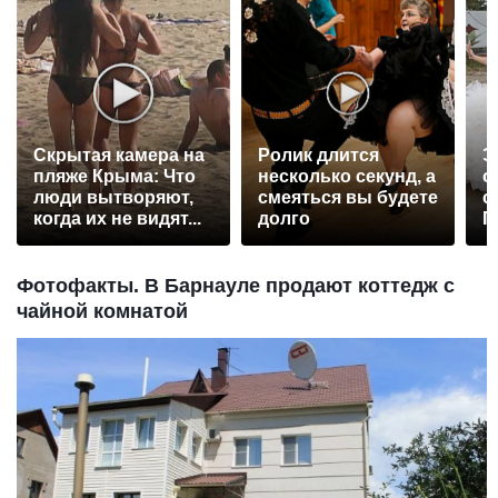
Скрытая камера на
Ролик длится
Э
пляже Крыма: Что
несколько секунд, а
о
люди вытворяют,
смеяться вы будете
с
когда их не видят...
долго
П
р
Фотофакты. В Барнауле продают коттедж с
чайной комнатой