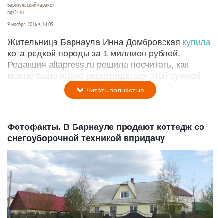
Барнаульский каракет.
ngs24.ru
9 ноября 2016 в 14:05
Жительница Барнаула Инна Домбровская
купила
кота редкой породы за 1 миллион рублей.
Редакция altapress.ru решила посчитать, как
можно было иначе распорядиться этой суммой.
Читать полностью
Фотофакты. В Барнауле продают коттедж со
снегоуборочной техникой впридачу