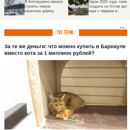
В Белокурихе начали
Герои 2025 года: семья
строить новую
создала на Алтае арт-
канатную дорогу
парк с первым в
России механическим
театром и ручным
великаном
ПО ТЕМЕ:
За те же деньги: что можно купить в Барнауле
вместо кота за 1 миллион рублей?