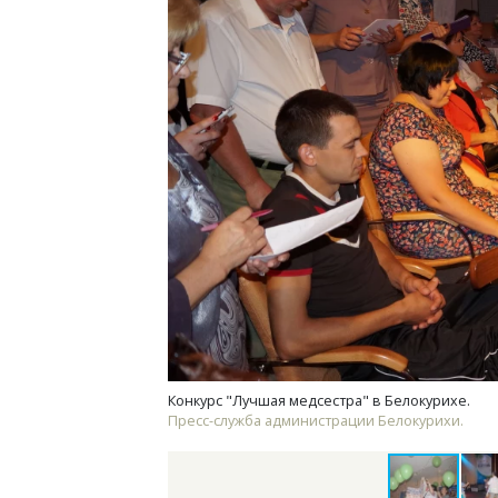
Смел
Ген
ЗИАС
трен
СТР
Конкурс "Лучшая медсестра" в Белокурихе.
Пресс-служба администрации Белокурихи.