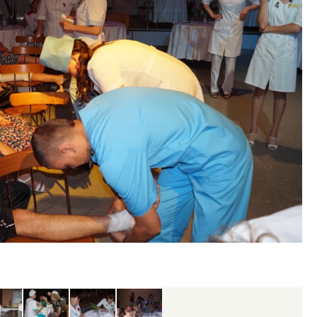
ость архитектурных идей.
Архитектурный код начин
еральный директор компании
земли. Мощение крупно
 — об эстетике городов,
плитами становится нов
дах в фасадах и развитии рынка
стандартом благоустрой
ОИТЕЛЬСТВО
СТРОИТЕЛЬСТВО