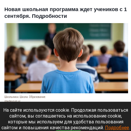
Новая школьная программа ждет учеников с 1
сентября. Подробности
Школьники. Школа. Образование.
shedevrum.ai
8 августа 2026 в 17:05
На сайте используются cookie. Продолжая пользоваться
сайтом, вы соглашаетесь на использование cookie,
С 1 сентября российские школьники начнут
которые мы используем для удобства пользования
заниматься по обновленной программе. Как
сайтом и повышения качества рекомендаций.
Подробнее
.