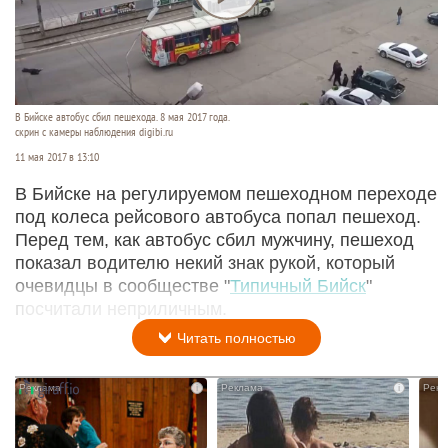
В Бийске автобус сбил пешехода. 8 мая 2017 года.
скрин с камеры наблюдения digibi.ru
11 мая 2017 в 13:10
В Бийске на регулируемом пешеходном переходе
под колеса рейсового автобуса попал пешеход.
Перед тем, как автобус сбил мужчину, пешеход
показал водителю некий знак рукой, который
очевидцы в сообществе "
Типичный Бийск
"
посчитали неприличным.
Читать полностью
i
i