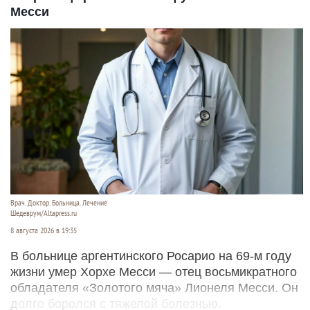
Месси
Врач. Доктор. Больница. Лечение
Шедеврум/Altapress.ru
8 августа 2026 в 19:35
В больнице аргентинского Росарио на 69-м году
жизни умер Хорхе Месси — отец восьмикратного
обладателя «Золотого мяча» Лионеля Месси. Он
долго боролся с тяжелой болезнью.