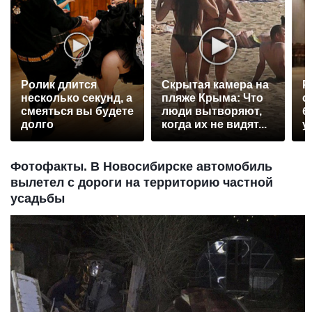
Ролик длится
Скрытая камера на
Р
несколько секунд, а
пляже Крыма: Что
с
смеяться вы будете
люди вытворяют,
б
долго
когда их не видят...
у
Фотофакты. В Новосибирске автомобиль
вылетел с дороги на территорию частной
усадьбы