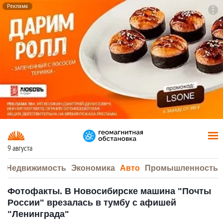
Реклама
To
F7
9 августа
а
Недвижимость
Экономика
Авто
Промышленность
Фотофакты. В Новосибирске машина "Почты
России" врезалась в тумбу с афишей
"Ленинграда"