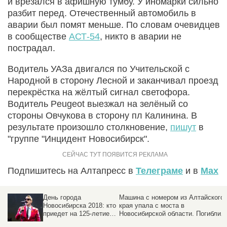
и врезался в афишную тумбу. У иномарки сильно
разбит перед. Отечественный автомобиль в
аварии был помят меньше. По словам очевидцев
в сообществе
АСТ-54
, никто в аварии не
пострадал.
Водитель УАЗа двигался по Учительской с
Народной в сторону Лесной и заканчивал проезд
перекрёстка на жёлтый сигнал светофора.
Водитель Peugeot выезжал на зелёный со
стороны Овчукова в сторону пл Калинина. В
результате произошло столкновение,
пишут
в
"группе "Инцидент Новосибирск".
Подпишитесь на Алтапресс в
Телеграме
и в
Max
Машина с номером из Алтайского
Мэр Новосибирска отказался от
то
края упала с моста в
участия в губернаторских выборах
Новосибирской области. Погибли
четверо