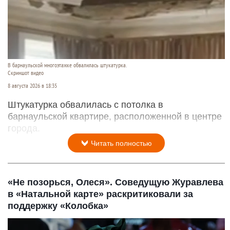
В барнаульской многоэтажке обвалилась штукатурка.
Скриншот видео
8 августа 2026 в 18:35
Штукатурка обвалилась с потолка в
барнаульской квартире, расположенной в центре
города.
Читать полностью
«Не позорься, Олеся». Соведущую Журавлева
в «Натальной карте» раскритиковали за
поддержку «Колобка»