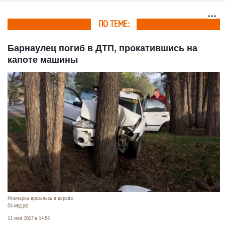
ПО ТЕМЕ:
Барнаулец погиб в ДТП, прокатившись на
капоте машины
Иномарка врезалась в дерево.
04.мвд.рф
11 мая 2017 в 14:58