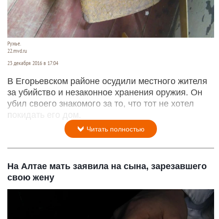
Ружье.
22.mvd.ru
23 декабря 2016 в 17:04
В Егорьевском районе осудили местного жителя
за убийство и незаконное хранения оружия. Он
убил своего знакомого за то, что тот не хотел
покидать его дом.
Читать полностью
На Алтае мать заявила на сына, зарезавшего
свою жену