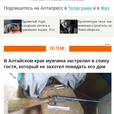
Подпишитесь на Алтапресс в
Телеграме
и в
Max
Ядовитый лори,
Архитектура тела: как
сахарная летяга и
инженер-строитель из
«ржавые» кошки. Кто
Новосибирска
еще не спит ночью в
зарабатывает на
новосибирском
моделинге
зоопарке?
ПО ТЕМЕ:
В Алтайском крае мужчина застрелил в спину
гостя, который не захотел покидать его дом