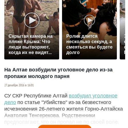
Скрытая камера на
Ролик длится
Э
пляже Крыма: Что
несколько секунд, а
о
люди вытворяют,
смеяться вы будете
с
когда их не видят...
долго
П
р
На Алтае возбудили уголовное дело из-за
пропажи молодого парня
27 декабря 2016 в 16:01
СУ СКР Республике Алтай
возбудил уголовное
дело
по статье "Убийство" из-за безвестного
исчезновения 26-летнего жителя Горно-Алтайска
Анатолия Тенгерекова. Родственники
предполагают, что он пропал не по своей воле.