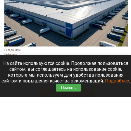
Склады. Озон.
Нейросети
6 августа 2026 в 22:00
На сайте используются cookie. Продолжая пользоваться
сайтом, вы соглашаетесь на использование cookie,
Банк работает в стандартном режиме, и
которые мы используем для удобства пользования
британские санкции не влияют на его
сайтом и повышения качества рекомендаций.
Подробнее
.
деятельность.
Принять
Читать полностью
Больница и медучреждения на Алтае
получили пять новых автомобилей