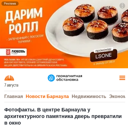
Реклама
To
F7
7 августа
Главная
Новости Барнаула
Недвижимость
Эконом
Фотофакты. В центре Барнаула у
архитектурного памятника дверь превратили
в окно