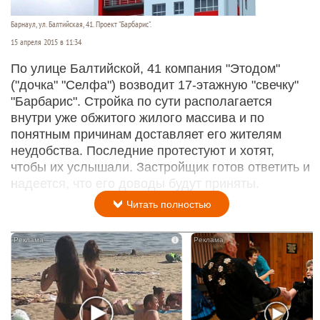
Барнаул, ул. Балтийская, 41. Проект "Барбарис".
15 апреля 2015 в 11:34
По улице Балтийской, 41 компания "Этодом"
("дочка" "Селфа") возводит 17-этажную "свечку"
"Барбарис". Стройка по сути располагается
внутри уже обжитого жилого массива и по
понятным причинам доставляет его жителям
неудобства. Последние протестуют и хотят,
чтобы их услышали. Застройщик готов ответить и
надеется, что его доводы будут приняты.
Читать полностью
i