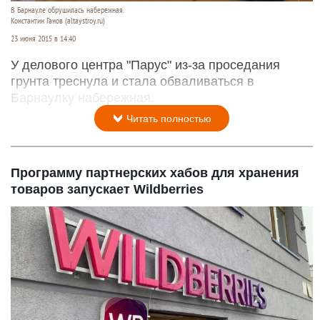
В Барнауле обрушилась набережная.
Константин Ганов (altaystroy.ru)
23 июня 2015 в 14:40
У делового центра "Парус" из-за проседания
грунта треснула и стала обваливаться в
Барнаулку набережная.
Читать полностью
Программу партнерских хабов для хранения
товаров запускает Wildberries