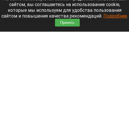
сайтом, вы соглашаетесь на использование cookie,
Жители Барнаула возмущены вырубкой
которые мы используем для удобства пользования
деревьев на Змеиногорском тракте, 104 п/5.
сайтом и повышения качества рекомендаций.
Подробнее
.
Застройщик, который строит рядом бизнес-центр,
Принять
спилил практически все насаждения, в том числе
многолетние березы и сосны.
Читать полностью
При пожаре в Алтайском крае погибла
женщина