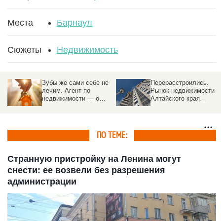
Места
Барнаул
Сюжеты
Недвижимость
Зубы же сами себе не
Перерасстроились.
лечим. Агент по
Рынок недвижимости
недвижимости — о
Алтайского края
трендах, «эффекте
обгоняет соседей с
Долиной», и о том,
надеждой на
почему риелтор нужен
потепление
ПО ТЕМЕ:
Странную пристройку на Ленина могут
снести: ее возвели без разрешения
администрации