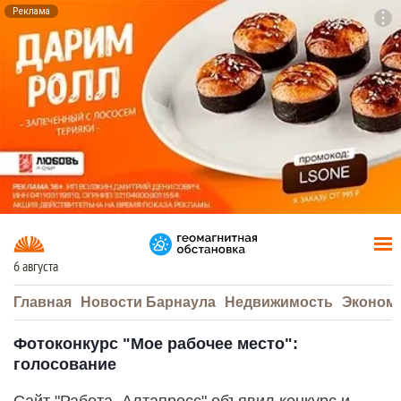
Реклама
To
F7
6 августа
Главная
Новости Барнаула
Недвижимость
Эконом
Фотоконкурс "Мое рабочее место":
голосование
Сайт "Работа. Алтапресс" объявил конкурс и