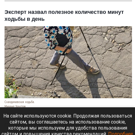
Эксперт назвал полезное количество минут
ходьбы в день
Скандинавская ходьба.
Михаил Хаустов
5 августа 2026 в 16:50
На сайте используются cookie. Продолжая пользоваться
сайтом, вы соглашаетесь на использование cookie,
Пешие прогулки повышают выносливость,
которые мы используем для удобства пользования
укрепляют иммунную систему и мышцы, снижают
сайтом и повышения качества рекомендаций.
Подробнее
.