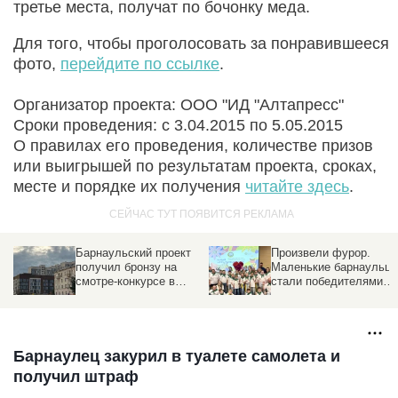
третье места, получат по бочонку меда.
Для того, чтобы проголосовать за понравившееся
фото,
перейдите по ссылке
.
Организатор проекта: ООО "ИД "Алтапресс"
Сроки проведения: с 3.04.2015 по 5.05.2015
О правилах его проведения, количестве призов
или выигрышей по результатам проекта, сроках,
месте и порядке их получения
читайте здесь
.
Барнаульский проект
Произвели фурор.
получил бронзу на
Маленькие барнаульц
смотре-конкурсе в
стали победителями
Сибири
Российского летнего
турнира-конференции
Барнаулец закурил в туалете самолета и
получил штраф