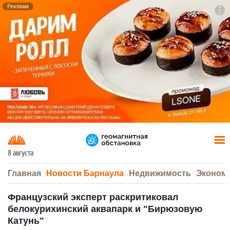
Реклама
To
F7
8 августа
Главная
Новости Барнаула
Недвижимость
Эконом
Французский эксперт раскритиковал
белокурихинский аквапарк и "Бирюзовую
Катунь"