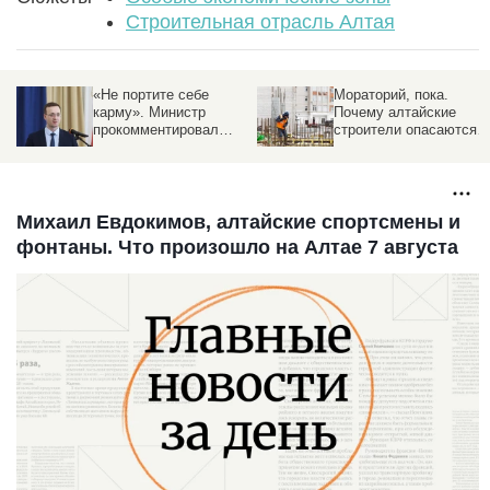
Строительная отрасль Алтая
Мораторий, пока.
Бийск растет. О первы
Почему алтайские
высотках и ключевых
строители опасаются
стройплощадках
приемщиков квартир с
города рассказал мэр
лупой
Михаил Евдокимов, алтайские спортсмены и
фонтаны. Что произошло на Алтае 7 августа