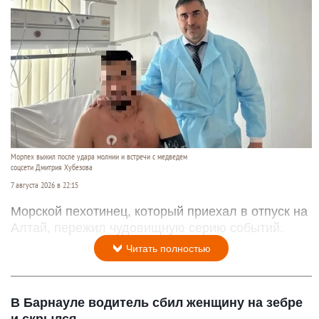
Морпех выжил после удара молнии и встречи с медведем
соцсети Дмитрия Хубезова
7 августа 2026 в 22:15
Морской пехотинец, который приехал в отпуск на
Алтай, пережил чудовищную серию событий.
Читать полностью
В Барнауле водитель сбил женщину на зебре