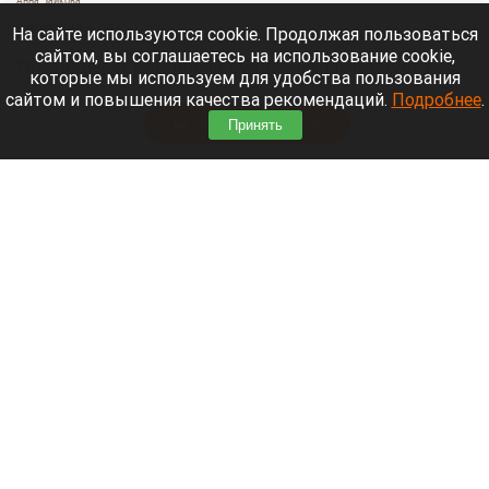
Анна Зайкова
7 августа 2026 в 21:12
На сайте используются cookie. Продолжая пользоваться
сайтом, вы соглашаетесь на использование cookie,
Приморский районный суд Санкт-Петербурга
которые мы используем для удобства пользования
заочно заключил Лидию Невзорову* под стражу.
сайтом и повышения качества рекомендаций.
Подробнее
.
Читать полностью
Принять
Программу партнерских хабов для хранения
товаров запускает Wildberries