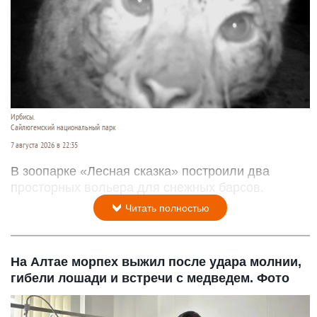
Ирбисы.
Сайлюгемский национальный парк
7 августа 2026 в 22:35
В зоопарке «Лесная сказка» построили два
просторных вольера для снежных барсов.
Читать полностью
На Алтае морпех выжил после удара молнии,
гибели лошади и встречи с медведем. Фото