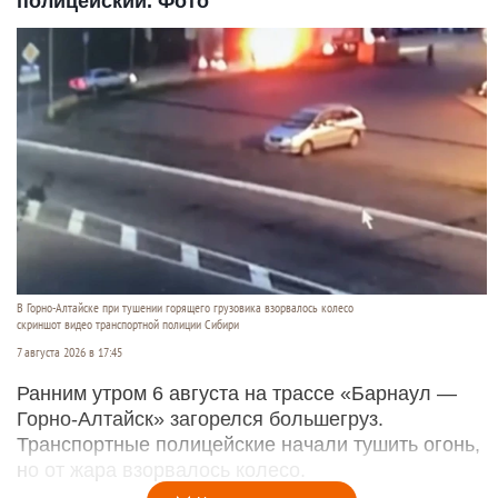
полицейский. Фото
В Горно-Алтайске при тушении горящего грузовика взорвалось колесо
скриншот видео транспортной полиции Сибири
7 августа 2026 в 17:45
Ранним утром 6 августа на трассе «Барнаул —
Горно-Алтайск» загорелся большегруз.
Транспортные полицейские начали тушить огонь,
но от жара взорвалось колесо.