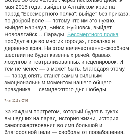
мая 2015 года, выйдет в Алтайском крае на
парад "Бессмертного полка": выйдет без приказа,
по доброй воле — потому что им это нужно.
Выйдет Барнаул, Бийск, Рубцовск, выйдет
Новоалтайск… Парады "
Бессмертного полка
"
пройдут еще во многих городах, поселках и
деревнях края. На этом величественно-скорбном
шествии не будет казенных речей, бравых
лозунгов и театрализованных инсценировок. И
тем не менее — а может быть, благодаря этому
— парад опять станет самым сильным
эмоциональным моментом нашего общего
праздника — семидесятого Дня Победы.
7 мая 2015 в 07:05
За каждым портретом, который будет в руках
вышедших на парад, история жизни, история
самопожертвования во имя большой и
благородной цели — свободы от порабощения.