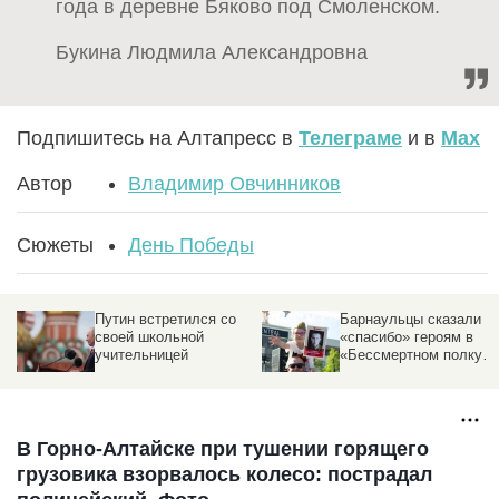
года в деревне Бяково под Смоленском.
Букина Людмила Александровна
Подпишитесь на Алтапресс в
Телеграме
и в
Max
Автор
Владимир Овчинников
Сюжеты
День Победы
Путин встретился со
Барнаульцы сказали
своей школьной
«спасибо» героям в
учительницей
«Бессмертном полку».
Трогательный
фоторепортаж
altapress.ru
В Горно-Алтайске при тушении горящего
грузовика взорвалось колесо: пострадал