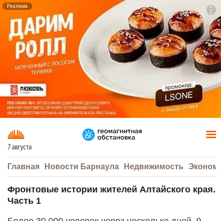
Реклама
To
F7
7 августа
Главная
Новости Барнаула
Недвижимость
Эконом
Фронтовые истории жителей Алтайского края.
Часть 1
Более 30 000 человек через несколько дней, 9