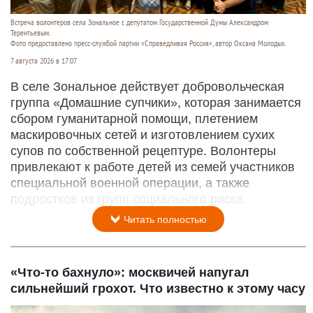
Встреча волонтеров села Зональное с депутатом Государственной Думы Александром
Терентьевым.
Фото предоставлено пресс-службой партии «Справедливая Россия», автор Оксана Молодых.
7 августа 2026 в 17:07
В селе Зональное действует добровольческая
группа «Домашние супчики», которая занимается
сбором гуманитарной помощи, плетением
маскировочных сетей и изготовлением сухих
супов по собственной рецептуре. Волонтеры
привлекают к работе детей из семей участников
специальной военной операции, а также
подростков из групп социального риска.
Читать полностью
«Что-то бахнуло»: москвичей напугал
сильнейший грохот. Что известно к этому часу