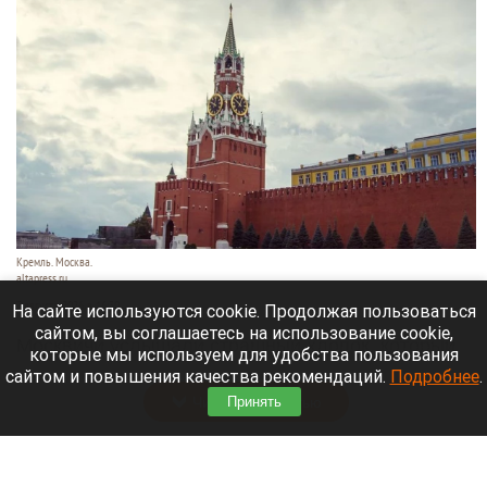
Кремль. Москва.
altapress.ru
7 августа 2026 в 16:30
На сайте используются cookie. Продолжая пользоваться
сайтом, вы соглашаетесь на использование cookie,
Москвичи услышали страшный хлопок, который
которые мы используем для удобства пользования
разнесся по разным района города.
сайтом и повышения качества рекомендаций.
Подробнее
.
Читать полностью
Принять
Лемурье семейство барнаульского зоопарка