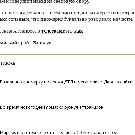
м и совершил наезд на световую опору.
 20-летняя девушка-пассажир получили смертельные тра
ько сильным, что иномарку буквально разорвало на части.
ь на Алтапресс в
Телеграме
и в
Max
тайский край
Барнаул
 ТАКЖЕ
Разорвало иномарку во время ДТП в мегаполисе. Двое погибли
Во время новогодней ярмарки рухнул аттракцион
Маршрутка в темноте столкнулась с 20-метровой яхтой