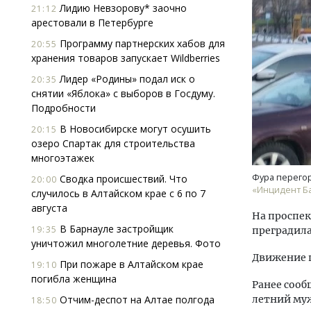
Лидию Невзорову* заочно
21:12
арестовали в Петербурге
Программу партнерских хабов для
20:55
хранения товаров запускает Wildberries
Лидер «Родины» подал иск о
20:35
снятии «Яблока» с выборов в Госдуму.
Подробности
Смелость архитектурных идей.
Ище
В Новосибирске могут осушить
20:15
Генеральный директор компании
«Жи
озеро Спартак для строительства
ЗИАС — об эстетике городов,
Гати
многоэтажек
трендах в фасадах и развитии рынка
оста
што
Фура перегор
Сводка происшествий. Что
20:00
СТРОИТЕЛЬСТВО
«Инцидент Б
случилось в Алтайском крае с 6 по 7
СТР
августа
На проспек
В Барнауле застройщик
19:35
преградила
уничтожил многолетние деревья. Фото
Движение 
При пожаре в Алтайском крае
19:10
погибла женщина
Ранее сооб
Отчим-деспот на Алтае полгода
летний муж
18:50