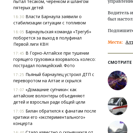
пытал тесаком, черенком и шлангом
управление
пятерых детей
Водитель и
Власти Барнаула заявили о
18:30
был настол
стабилизации ситуации с топливом
Подпишитес
Барнаульская команда «Трегуб»
18:05
поборется за выход в полуфинал
Места
Ал
Первой лиги КВН
В Горно-Алтайске при тушении
17:45
горящего грузовика взорвалось колесо:
СМОТРИТЕ
пострадал полицейский. Фото
Пьяный барнаулец устроил ДТП с
17:25
переворотом на Алтае и скрылся
«Домашние супчики»: как
17:07
алтайские волонтеры объединяют
детей и взрослых ради общей цели
Билан обратился к фанатам после
17:05
критики его «экспериментального»
концерта
Стало известно о скрывшихся от
16:40