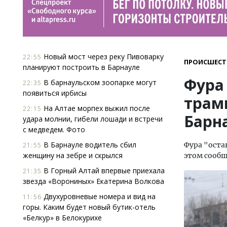
Новый мост через реку Пивоварку
22:55
ПРОИСШЕСТ
планируют построить в Барнауле
Фура
В барнаульском зоопарке могут
22:35
появиться ирбисы
трам
На Алтае морпех выжил после
22:15
Барн
удара молнии, гибели лошади и встречи
с медведем. Фото
В Барнауле водитель сбил
Фура "оста
21:55
женщину на зебре и скрылся
этом сооб
В Горный Алтай впервые приехала
21:35
звезда «Ворониных» Екатерина Волкова
Двухуровневые номера и вид на
11:56
горы. Каким будет новый бутик-отель
«Белкур» в Белокурихе