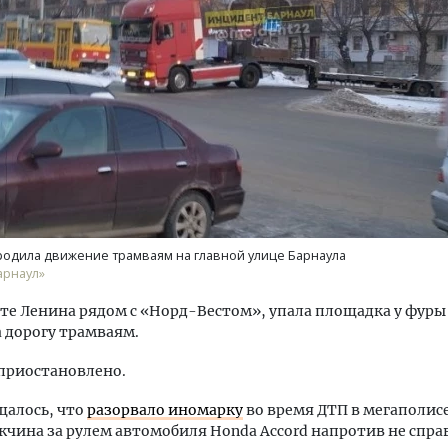
м новые берега. Гендиректор
Архитектурный код начин
лищной инициативы» Юрий
земли. Мощение крупно
лов — о том, как девелоперу
плитами становится нов
ваться на плаву, когда рынок
стандартом благоустрой
рмит
одила движение трамваям на главной улице Барнаула
СТРОИТЕЛЬСТВО
арнаул»
ОИТЕЛЬСТВО
те Ленина рядом с «Норд-Вестом», упала площадка у фуры
 дорогу трамваям.
приостановлено.
щалось, что
разорвало иномарку
во время ДТП в мегаполисе
чина за рулем автомобиля Honda Accord напротив не справ