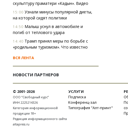
скульптуру праматери «Кадын». Видео
Узнали минусы популярной диеты,
15:00
на которой сидят политики
Малыш уснул в автомобиле и
14:50
погиб от теплового удара
Трамп принял меры по борьбе с
14:40
«родильным туризмом». Что известно
ВСЯ ЛЕНТА
НОВОСТИ ПАРТНЕРОВ
© 2001-2026
УСЛУГИ
Р
Подписка
Об
ООО “Свободный курс”
Конференц-зал
П
ИНН 2225214326
Типография "Алт-принт"
с
Категория информационной
П
продукции 18+
Редакция информационного сайта
altapress.ru