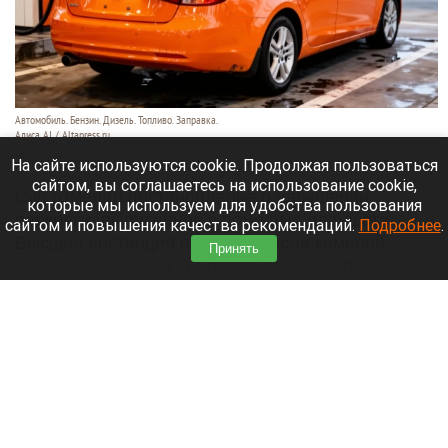
Автомобиль. Бензин. Дизель. Топливо. Заправка.
Алиса AI / Altapress.ru
29 июля 2026 в 22:40
На сайте используются cookie. Продолжая пользоваться
сайтом, вы соглашаетесь на использование cookie,
Суд отменил постановление о нарушении
которые мы используем для удобства пользования
парковки, выписанное с помощью планшета.
сайтом и повышения качества рекомендаций.
Подробнее
.
Высшая инстанция пояснила: если камерой
Принять
управляет человек, то фиксация не считается
автоматической.
Читать полностью
Спасатели нашли тело мальчика, унесенного
течением в море вместе с отцом