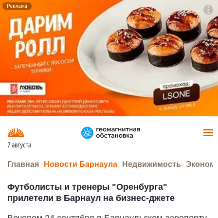
Реклама
To
F7
7 августа
Главная
Новости Барнаула
Недвижимость
Эконом
Футболисты и тренеры "Оренбурга"
прилетели в Барнаул на бизнес-джете
Вечером 24 сентября в Барнаульском аэропорту