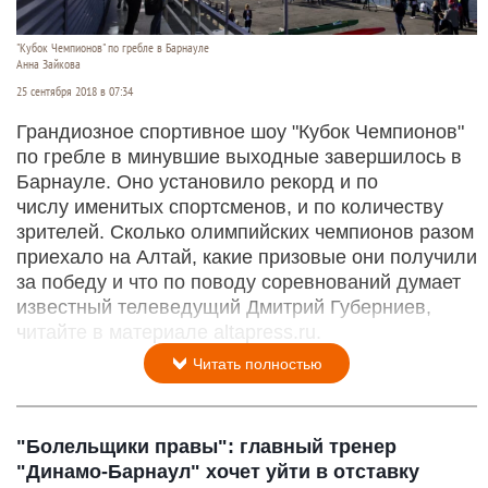
"Кубок Чемпионов" по гребле в Барнауле
Анна Зайкова
25 сентября 2018 в 07:34
Грандиозное спортивное шоу "Кубок Чемпионов"
по гребле в минувшие выходные завершилось в
Барнауле. Оно установило рекорд и по
числу именитых спортсменов, и по количеству
зрителей. Сколько олимпийских чемпионов разом
приехало на Алтай, какие призовые они получили
за победу и что по поводу соревнований думает
известный телеведущий Дмитрий Губерниев,
читайте в материале altapress.ru.
Читать полностью
"Болельщики правы": главный тренер
"Динамо-Барнаул" хочет уйти в отставку