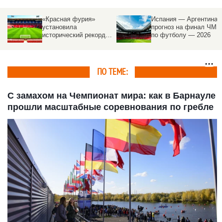
«Красная фурия»
Испания — Аргентина:
в
установила
прогноз на финал ЧМ
исторический рекорд
по футболу — 2026
по пропущенным голам
на ЧМ
ПО ТЕМЕ:
С замахом на Чемпионат мира: как в Барнауле
прошли масштабные соревнования по гребле