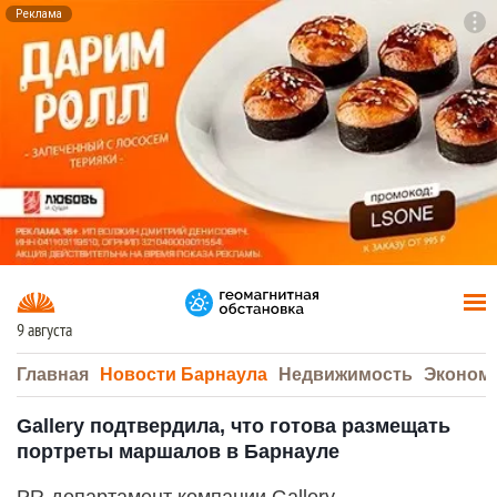
Реклама
To
F7
9 августа
Главная
Новости Барнаула
Недвижимость
Эконом
Gallery подтвердила, что готова размещать
портреты маршалов в Барнауле
PR-департамент компании Gallery,