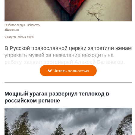
Разбитое сердце. Нейросеть.
altapress.ru.
9 августа 2026 в 19:08
В Русской православной церкви запретили женам
упрекать мужей за нежелание выходить на
работу, заявил протоиерей Алексей Батаногов.
Читать полностью
Мощный ураган развернул теплоход в
российском регионе