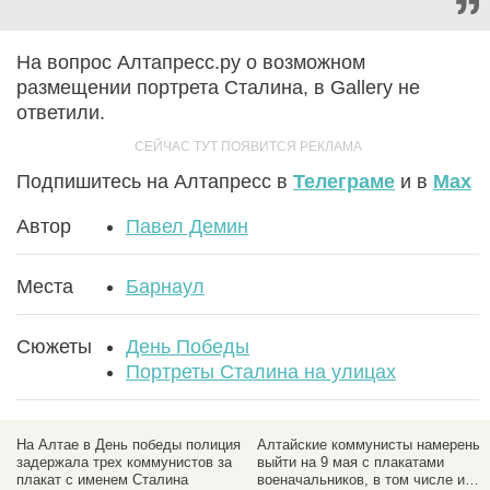
На вопрос Алтапресс.ру о возможном
размещении портрета Сталина, в Gallery не
ответили.
Подпишитесь на Алтапресс в
Телеграме
и в
Max
Автор
Павел Демин
Места
Барнаул
Сюжеты
День Победы
Портреты Сталина на улицах
победы полиция
Алтайские коммунисты намерены
Коммунистам отказ
оммунистов за
выйти на 9 мая с плакатами
размещении портре
Сталина
военачальников, в том числе и
улицах Барнаула