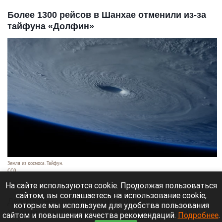
Более 1300 рейсов в Шанхае отменили из-за
тайфуна «Долфин»
Земля из космоса. Тайфун.
СС0
9 августа 2026 в 17:05
На сайте используются cookie. Продолжая пользоваться
сайтом, вы соглашаетесь на использование cookie,
Два крупнейших аэропорта Шанхая — Пудун и
которые мы используем для удобства пользования
Хунцяо — к 9 августа отменили порядка 60%
сайтом и повышения качества рекомендаций.
Подробнее
.