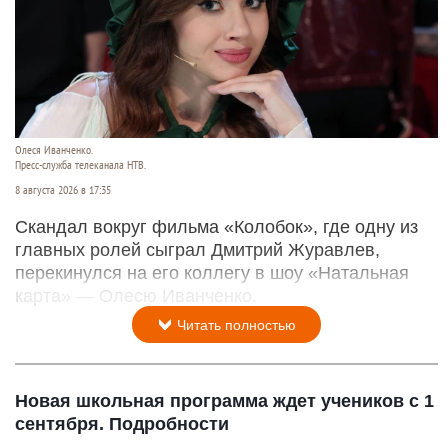
Олеся Иванченко.
Пресс-служба телеканала НТВ.
8 августа 2026 в 17:35
Скандал вокруг фильма «Колобок», где одну из
главных ролей сыграл Дмитрий Журавлев,
перекинулся на его коллегу в шоу «Натальная
карта» — Олесю Иванченко.
Читать полностью
Новая школьная программа ждет учеников с 1
сентября. Подробности