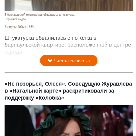
В барнаульской многоэтажке обвалилась штукатурка.
Скриншот видео
8 августа 2026 в 18:35
Штукатурка обвалилась с потолка в
барнаульской квартире, расположенной в центре
города.
Читать полностью
«Не позорься, Олеся». Соведущую Журавлева
в «Натальной карте» раскритиковали за
поддержку «Колобка»