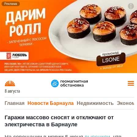
Реклама
To
F7
8 августа
Главная
Новости Барнаула
Недвижимость
Эконом
Гаражи массово сносят и отключают от
электричества в Барнауле
На совещании в мэрии 5 июня
выяснили
, что