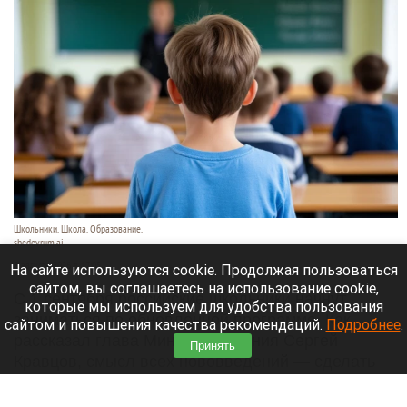
Школьники. Школа. Образование.
shedevrum.ai
8 августа 2026 в 17:05
На сайте используются cookie. Продолжая пользоваться
сайтом, вы соглашаетесь на использование cookie,
С 1 сентября российские школьники начнут
которые мы используем для удобства пользования
заниматься по обновленной программе. Как
сайтом и повышения качества рекомендаций.
Подробнее
.
рассказал глава Минпросвещения Сергей
Принять
Кравцов, смысл всех нововведений — сделать
образовательное пространство страны по-
настоящему единым.