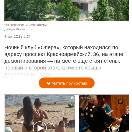
Что происходит на месте «Оперы».
Дмитрий Лямзин
3 июня 2026 в 14:23
Ночный клуб «Опера», который находился по
адресу проспект Красноармейский, 36, на этапе
демонтирования — на месте еще стоят стены,
первый и второй этаж, а вместо крыши
деревянные балки.
Читать полностью
i