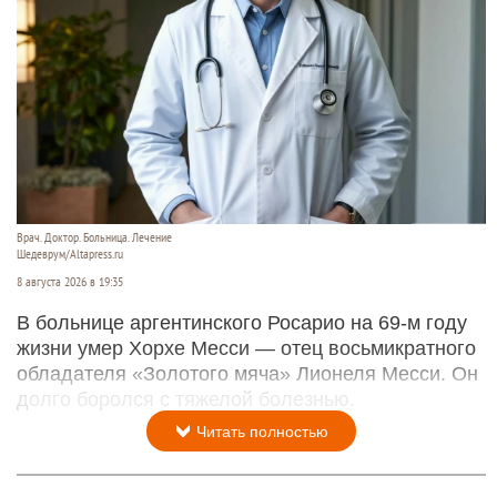
Врач. Доктор. Больница. Лечение
Шедеврум/Altapress.ru
8 августа 2026 в 19:35
В больнице аргентинского Росарио на 69-м году
жизни умер Хорхе Месси — отец восьмикратного
обладателя «Золотого мяча» Лионеля Месси. Он
долго боролся с тяжелой болезнью.
Читать полностью