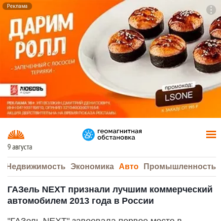
Реклама
To
F7
9 августа
а
Недвижимость
Экономика
Авто
Промышленность
ГАЗель NEXT признали лучшим коммерческий
автомобилем 2013 года в России
"ГАЗель NEXT" завоевала первое место в