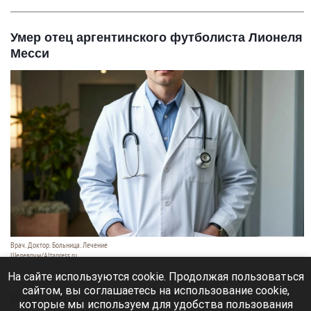
Умер отец аргентинского футболиста Лионеля
Месси
Врач. Доктор. Больница. Лечение
Шедеврум/Altapress.ru
8 августа 2026 в 19:35
На сайте используются cookie. Продолжая пользоваться
сайтом, вы соглашаетесь на использование cookie,
В больнице аргентинского Росарио на 69-м году
которые мы используем для удобства пользования