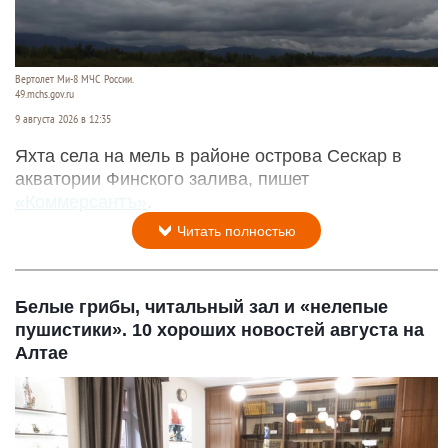
Вертолет Ми-8 МЧС России.
49.mchs.gov.ru
9 августа 2026 в 12:35
Яхта села на мель в районе острова Сескар в
акватории Финского залива, пишет
«Коммерсантъ»
.
Читать полностью
Белые грибы, читальный зал и «нелепые
пушистики». 10 хороших новостей августа на
Алтае