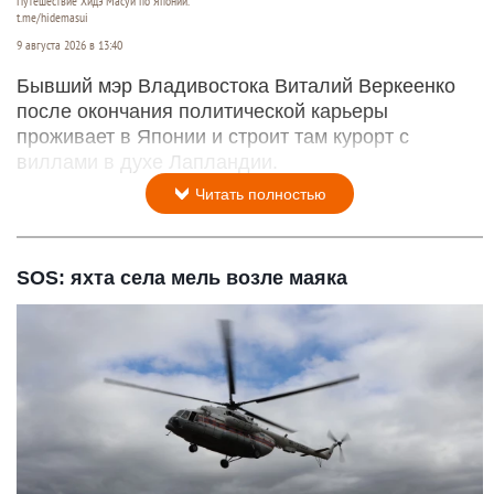
Путешествие Хидэ Масуи по Японии.
t.me/hidemasui
9 августа 2026 в 13:40
Бывший мэр Владивостока Виталий Веркеенко
после окончания политической карьеры
проживает в Японии и строит там курорт с
виллами в духе Лапландии.
Читать полностью
SOS: яхта села мель возле маяка