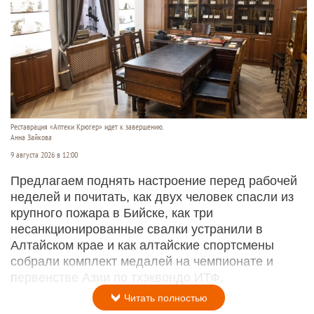
Реставрация «Аптеки Крюгер» идет к завершению.
Анна Зайкова
9 августа 2026 в 12:00
Предлагаем поднять настроение перед рабочей
неделей и почитать, как двух человек спасли из
крупного пожара в Бийске, как три
несанкционированные свалки устранили в
Алтайском крае и как алтайские спортсмены
собрали комплект медалей на чемпионате и
первенстве Азии по тхэквондо ИТФ.
Читать полностью