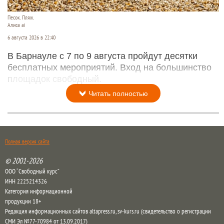
Песок. Пляж.
Алиса ai
6 августа 2026 в 22:40
В Барнауле с 7 по 9 августа пройдут десятки
бесплатных мероприятий. Вход на большинство
площадок свободный.
Читать полностью
Полная версия сайта
© 2001-2026
ООО “Свободный курс”
ИНН 2225214326
Категория информационной
продукции 18+
Редакция информационных сайтов altapress.ru, sv-kurs.ru (свидетельство о регистрации
СМИ Эл №77-70984 от 13.09.2017)