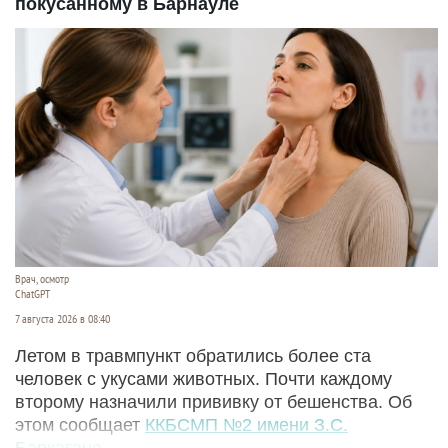
покусанному в Барнауле
Врач, осмотр
ChatGPT
7 августа 2026 в 08:40
Летом в травмпункт обратились более ста
человек с укусами животных. Почти каждому
второму назначили прививку от бешенства. Об
этом сообщает
ККБСМП №2 имени З.С.