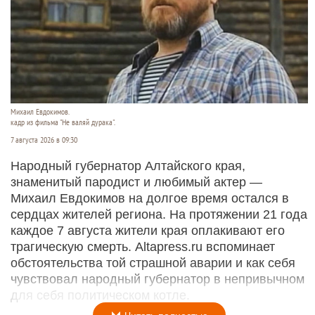
Михаил Евдокимов.
кадр из фильма "Не валяй дурака".
7 августа 2026 в 09:30
Народный губернатор Алтайского края,
знаменитый пародист и любимый актер —
Михаил Евдокимов на долгое время остался в
сердцах жителей региона. На протяжении 21 года
каждое 7 августа жители края оплакивают его
трагическую смерть. Altapress.ru вспоминает
обстоятельства той страшной аварии и как себя
чувствовал народный губернатор в непривычном
для себя политическом котле.