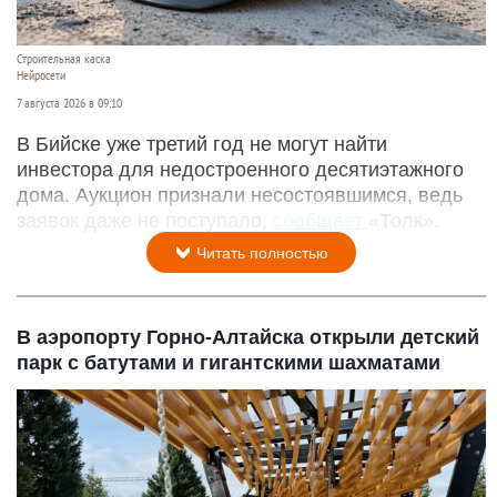
Строительная каска
Нейросети
7 августа 2026 в 09:10
В Бийске уже третий год не могут найти
инвестора для недостроенного десятиэтажного
дома. Аукцион признали несостоявшимся, ведь
заявок даже не поступало,
сообщает
«Толк».
Читать полностью
В аэропорту Горно-Алтайска открыли детский
парк с батутами и гигантскими шахматами