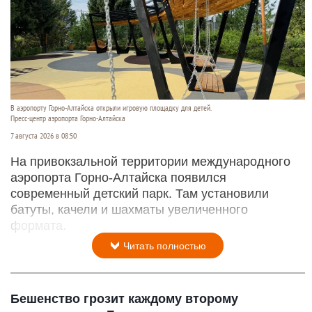
В аэропорту Горно-Алтайска открыли игровую площадку для детей.
Пресс-центр аэропорта Горно-Алтайска
7 августа 2026 в 08:50
На привокзальной территории международного
аэропорта Горно-Алтайска появился
современный детский парк. Там установили
батуты, качели и шахматы увеличенного
формата.
Читать полностью
Бешенство грозит каждому второму