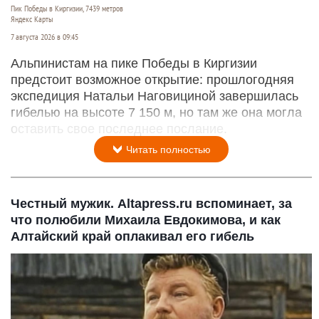
Пик Победы в Киргизии, 7439 метров
Яндекс Карты
7 августа 2026 в 09:45
Альпинистам на пике Победы в Киргизии
предстоит возможное открытие: прошлогодняя
экспедиция Натальи Наговициной завершилась
гибелью на высоте 7 150 м, но там же она могла
оставить свое последнее послание.
Читать полностью
Честный мужик. Altapress.ru вспоминает, за
что полюбили Михаила Евдокимова, и как
Алтайский край оплакивал его гибель