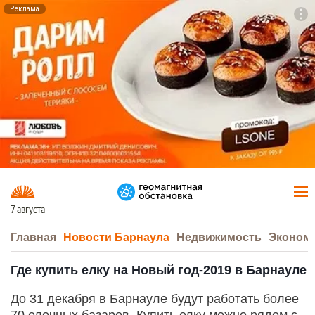
Реклама
To
F7
7 августа
Главная
Новости Барнаула
Недвижимость
Эконом
Где купить елку на Новый год-2019 в Барнауле
До 31 декабря в Барнауле будут работать более
70 елочных базаров. Купить елку можно рядом с