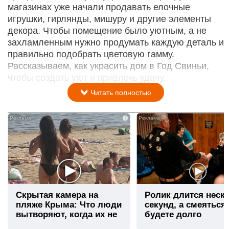
магазинах уже начали продавать елочные
игрушки, гирлянды, мишуру и другие элементы
декора. Чтобы помещение было уютным, а не
захламленным нужно продумать каждую деталь и
правильно подобрать цветовую гамму.
Рассказываем, как украсить дом в Год Свиньи,
чтобы создать уют и привлечь удачу.
Читать полностью
i
Скрытая камера на
Ролик длится неск
пляже Крыма: Что люди
секунд, а смеяться
вытворяют, когда их не
будете долго
видят...