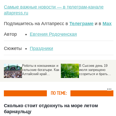
Самые важные новости — в телеграм-канале
altapress.ru
Подпишитесь на Алтапресс в
Телеграме
и в
Max
Автор
Евгения Родочинская
Сюжеты
Праздники
Роботы в кокошниках и
В Сысоев день 19
сельские богатыри. Как
июля запрещено
Алтайский край
ссориться и брать
отметил
деньги в долг
«Всероссийский день
поля – 2026»
ПО ТЕМЕ:
Сколько стоит отдохнуть на море летом
барнаульцу