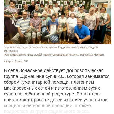
Встреча волонтеров села Зональное с депутатом Государственной Думы Александром
Терентьевым.
Фото предоставлено пресс-службой партии «Справедливая Россия», автор Оксана Молодых.
7 августа 2026 в 17:07
В селе Зональное действует добровольческая
группа «Домашние супчики», которая занимается
сбором гуманитарной помощи, плетением
маскировочных сетей и изготовлением сухих
супов по собственной рецептуре. Волонтеры
привлекают к работе детей из семей участников
специальной военной операции, а также
подростков из групп социального риска.