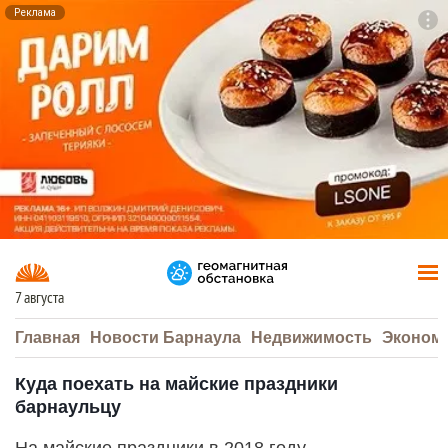
Реклама
To
F7
7 августа
Главная
Новости Барнаула
Недвижимость
Эконом
Куда поехать на майские праздники
барнаульцу
На майские праздники в 2018 году