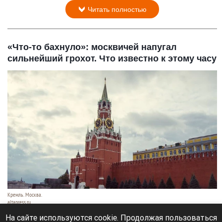
Читать полностью
«Что-то бахнуло»: москвичей напугал
сильнейший грохот. Что известно к этому часу
Кремль. Москва.
altapress.ru
7 августа 2026 в 16:30
На сайте используются cookie. Продолжая пользоваться