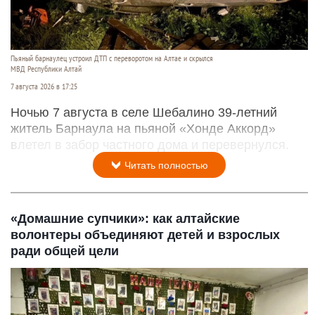
Пьяный барнаулец устроил ДТП с переворотом на Алтае и скрылся
МВД Республики Алтай
7 августа 2026 в 17:25
Ночью 7 августа в селе Шебалино 39-летний
житель Барнаула на пьяной «Хонде Аккорд»
влетел в забор частного дома и перевернулся.
Читать полностью
«Домашние супчики»: как алтайские
волонтеры объединяют детей и взрослых
ради общей цели