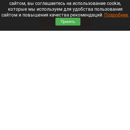
сайтом, вы соглашаетесь на использование cookie,
Москвичи услышали страшный хлопок, который
которые мы используем для удобства пользования
разнесся по разным района города.
сайтом и повышения качества рекомендаций.
Подробнее
.
Читать полностью
Принять
Лемурье семейство барнаульского зоопарка
пополнилось двумя дамами. Видео