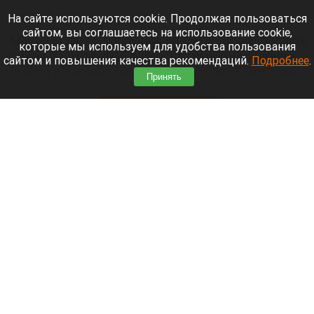
7 августа 2026 в 10:05
На сайте используются cookie. Продолжая пользоваться
сайтом, вы соглашаетесь на использование cookie,
Мощный циклон обрушил на Смоленскую область
которые мы используем для удобства пользования
ливни и шквальный ветер, что вынудило власти
сайтом и повышения качества рекомендаций.
Подробнее
.
ввести в регионе режим чрезвычайной ситуации
Принять
(ЧС) природного характера.
Читать полностью
Честный мужик. Altapress.ru вспоминает, за
что полюбили Михаила Евдокимова, и как
Алтайский край оплакивал его гибель