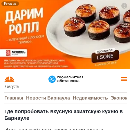
Реклама
To
F7
7 августа
Главная
Новости Барнаула
Недвижимость
Эконом
Где попробовать вкусную азиатскую кухню в
Барнауле
Итак, нас ждёт пять точек внутри одного