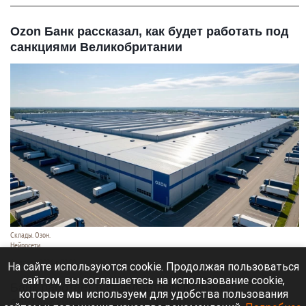
Ozon Банк рассказал, как будет работать под
санкциями Великобритании
Склады. Озон.
Нейросети
6 августа 2026 в 22:00
На сайте используются cookie. Продолжая пользоваться
сайтом, вы соглашаетесь на использование cookie,
Банк работает в стандартном режиме, и
которые мы используем для удобства пользования
британские санкции не влияют на его