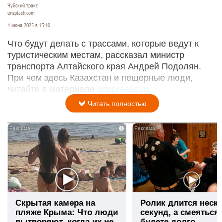
Чуйский тракт.
unsplash.com
4 июня 2025 в 13:10
Что будут делать с трассами, которые ведут к
туристическим местам, рассказал министр
транспорта Алтайского края Андрей Подолян.
При чем здесь Казахстан и пещерные люди,
читайте в материале
altapreess.ru
.
Читать полностью
i
Скрытая камера на
Ролик длится неск
пляже Крыма: Что люди
секунд, а смеяться
вытворяют, когда их не
будете долго