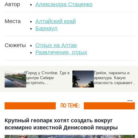
Автор
Александра Стаценко
Места
Алтайский край
Барнаул
Сюжеты
Отдых на Алтае
Развлечения, отдых
Город у Столбов. Где в
Грибок, паразиты и
и
центре Сибири
арматура. Какую
встретить
опасность скрывают
десятирублевый закат
«дикие пляжи»,
и попробовать таежную
рассказали врачи
уху
ПО ТЕМЕ:
Крупный геопарк хотят создать вокруг
всемирно известной Денисовой пещеры