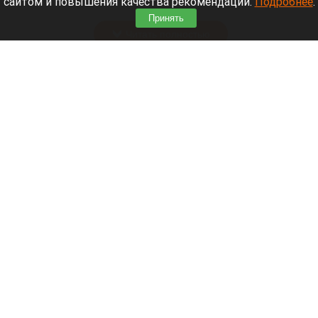
сайтом и повышения качества рекомендаций.
Подробнее
.
деятельность.
Принять
Читать полностью
Больница и медучреждения на Алтае
получили пять новых автомобилей
Больница и медучреждения на Алтае получили пять новых автомобилей
max.ru/tomenko_22