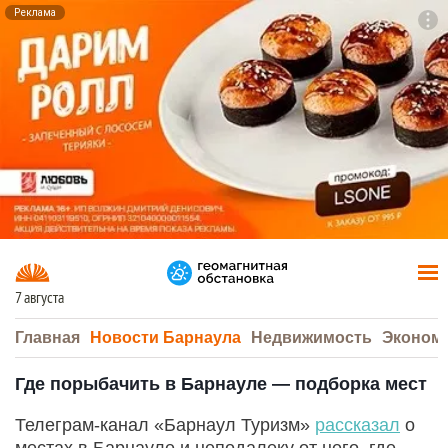
Реклама
To
F7
7 августа
Главная
Новости Барнаула
Недвижимость
Эконом
Где порыбачить в Барнауле — подборка мест
Телеграм-канал «Барнаул Туризм»
рассказал
о
местах в Барнауле и неподалеку от него, где