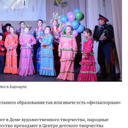
ость архитектурных идей.
Ищем новые берега. Ген
еральный директор компании
«Жилищной инициативы»
 — об эстетике городов,
Гатилов — о том, как де
дах в фасадах и развитии рынка
оставаться на плаву, ког
штормит
ОИТЕЛЬСТВО
СТРОИТЕЛЬСТВО
во в Барнауле.
ельного образования так или иначе есть «фольклорная»
ают в Доме художественного творчества, народные
сство преподают в Центре детского творчества