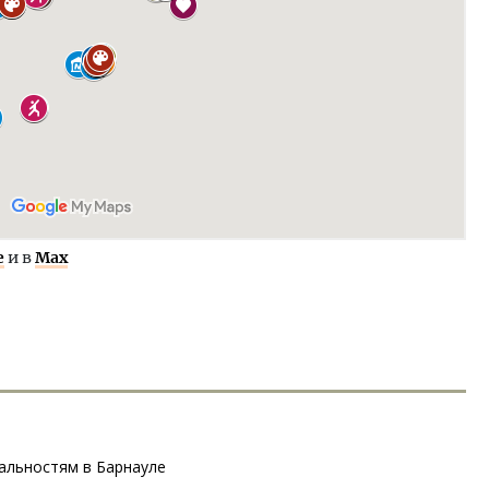
е
и в
Max
альностям в Барнауле