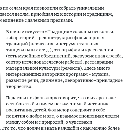
 по селам края позволили собрать уникальный
ается детям, приобщая их к истории и традициям,
и единение с далекими предками.
В школе искусств «Традиция» созданы несколько
лабораторий - реконструкции фольклорных
традиций (певческих, инструментальных,
танцевальных и т.д.), этнографии и краеведения
(сеть музейных объединений, экскурсионная служба,
сектор исследовательской работы), реставрации
материальной культуры (ремесла). Здесь много
интереснейших авторских программ - музыка,
развитие речи, движение, декоративно-прикладное
творчество.
Педагоги по фольклору говорят, что в их арсенале
есть богатый и ничем не заменимый источник
воспитания детей. Фольклор содержит в себе
понятия о добре и зле, о взаимоотношениях людей
между собой и с природой, о чувствах и
 Это то, что должен знать каждый и с как можно более