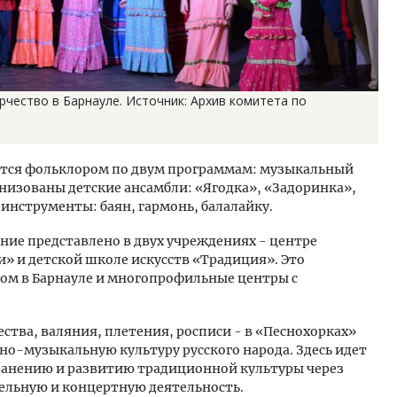
чество в Барнауле. Источник: Архив комитета по
ются фольклором по двум программам: музыкальный
анизованы детские ансамбли: «Ягодка», «Задоринка»,
инструменты: баян, гармонь, балалайку.
ние представлено в двух учреждениях - центре
» и детской школе искусств «Традиция». Это
ом в Барнауле и многопрофильные центры с
тва, валяния, плетения, росписи - в «Песнохорках»
но-музыкальную культуру русского народа. Здесь идет
ранению и развитию традиционной культуры через
ельную и концертную деятельность.