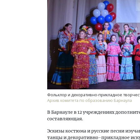
Смел
Ген
ЗИАС
трен
СТР
Фольклор и декоративно-прикладное творчест
Архив комитета по образованию Барнаула
В Барнауле в 12 учреждениях дополнит
составляющая.
Эскизы костюма и русские песни изуч
танцы и декоративно-прикладное иску