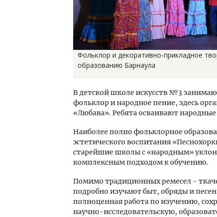
Фольклор и декоративно-прикладное твор
образованию Барнаула
В детской школе искусств №3 занима
фольклор и народное пение, здесь орг
«Любава». Ребята осваивают народные 
Наиболее полно фольклорное образова
эстетического воспитания «Песнохорки
старейшие школы с «народным» уклон
комплексным подходом к обучению.
Помимо традиционных ремесел - ткачес
подробно изучают быт, обряды и песен
полноценная работа по изучению, сох
научно-исследовательскую, образоват