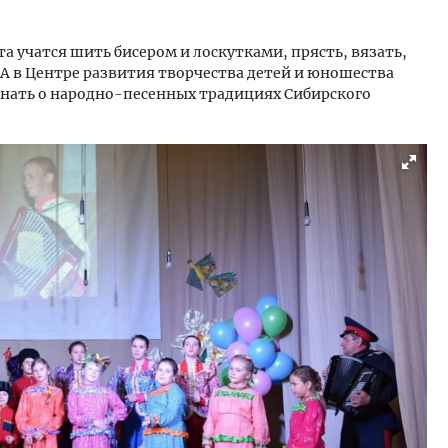
а учатся шить бисером и лоскутками, прясть, вязать,
А в Центре развития творчества детей и юношества
нать о народно-песенных традициях Сибирского