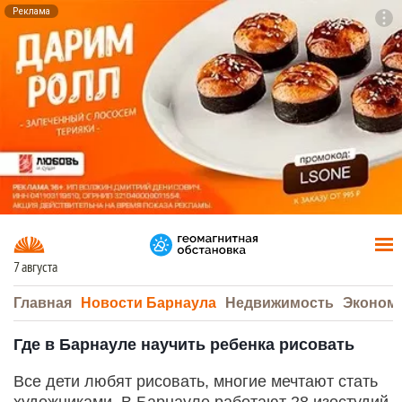
Реклама
To
F7
7 августа
Главная
Новости Барнаула
Недвижимость
Эконом
Где в Барнауле научить ребенка рисовать
Все дети любят рисовать, многие мечтают стать
художниками. В Барнауле работают 28 изостудий