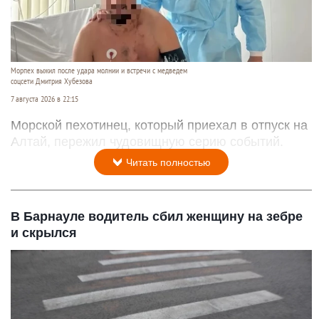
Морпех выжил после удара молнии и встречи с медведем
соцсети Дмитрия Хубезова
7 августа 2026 в 22:15
Морской пехотинец, который приехал в отпуск на
Алтай, пережил чудовищную серию событий.
Читать полностью
В Барнауле водитель сбил женщину на зебре
и скрылся