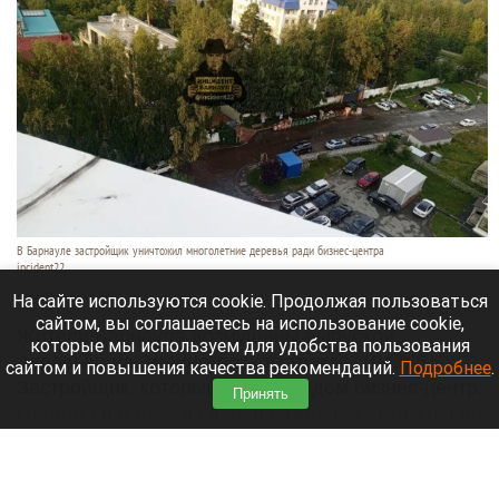
В Барнауле застройщик уничтожил многолетние деревья ради бизнес-центра
incident22
7 августа 2026 в 19:35
На сайте используются cookie. Продолжая пользоваться
сайтом, вы соглашаетесь на использование cookie,
Жители Барнаула возмущены вырубкой
которые мы используем для удобства пользования
деревьев на Змеиногорском тракте, 104 п/5.
сайтом и повышения качества рекомендаций.
Подробнее
.
Застройщик, который строит рядом бизнес-центр,
Принять
спилил практически все насаждения, в том числе
многолетние березы и сосны.
Читать полностью