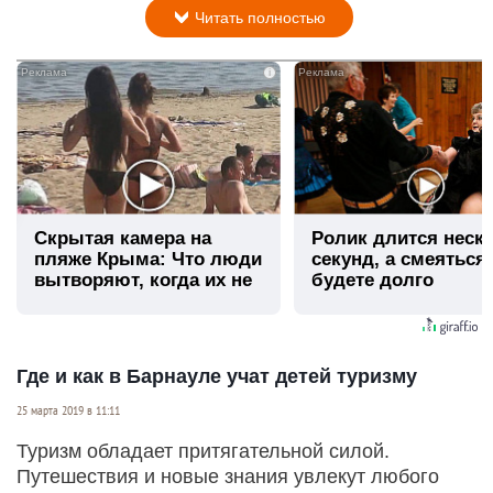
Читать полностью
i
Скрытая камера на
Ролик длится неск
пляже Крыма: Что люди
секунд, а смеяться
вытворяют, когда их не
будете долго
видят...
Где и как в Барнауле учат детей туризму
25 марта 2019 в 11:11
Туризм обладает притягательной силой.
Путешествия и новые знания увлекут любого