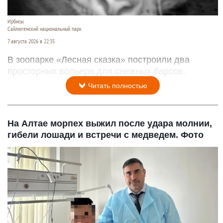
Ирбисы.
Сайлюгемский национальный парк
7 августа 2026 в 22:35
В зоопарке «Лесная сказка» построили два
просторных вольера для снежных барсов.
Читать полностью
На Алтае морпех выжил после удара молнии,
гибели лошади и встречи с медведем. Фото