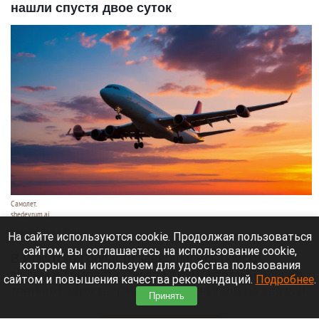
нашли спустя двое суток
Самолет.
shedevrum.ai
5 августа 2026 в 22:00
На сайте используются cookie. Продолжая пользоваться
сайтом, вы соглашаетесь на использование cookie,
В Иркутской области завершились поиски
которые мы используем для удобства пользования
экипажа самолета Cessna 182В, который пропал
сайтом и повышения качества рекомендаций.
Подробнее
.
третьего августа. Пилоты сами вышли на связь и
Принять
сообщили свои координаты.