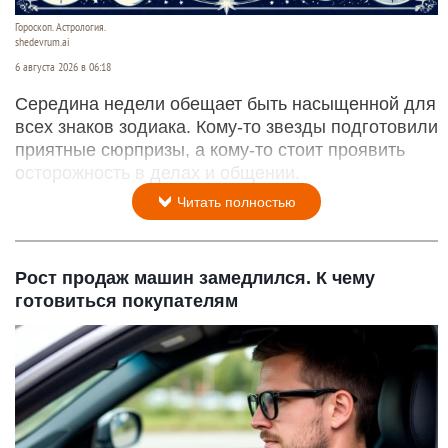
Гороскоп. Астрология.
shedevrum.ai
6 августа 2026 в 06:18
Середина недели обещает быть насыщенной для
всех знаков зодиака. Кому-то звезды подготовили
приятные сюрпризы, а кому-то стоит проявить
осторожность в делах и общении.
Читать полностью
Рост продаж машин замедлился. К чему
готовиться покупателям