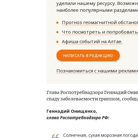
уделили нашему ресурсу. Возможн
наиболее популярными разделами 
Прогноз геомагнитной обстанов
Что посмотреть и попробовать 
Афиша событий на Алтае.
Архитектурный код начинается с
Смел
НАПИСАТЬ В РЕДАКЦИЮ
земли. Мощение крупноформатными
Ген
плитами становится новым
ЗИАС
Познакомиться с нашими реклам
стандартом благоустройства
трен
СТРОИТЕЛЬСТВО
СТР
Глава Роспотребнадзора Геннадий Они
спаду заболеваемости гриппом, сообщ
Геннадий Онищенко,
глава Роспотребнадзора РФ:
Солнечная, сухая морозная погод