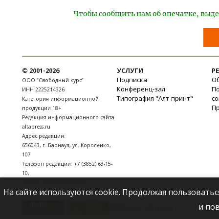
Чтобы сообщить нам об опечатке, выде
© 2001-2026
УСЛУГИ
Р
Подписка
Об
ООО “Свободный курс”
Конференц-зал
П
ИНН 2225214326
Типография "Алт-принт"
с
Категория информационной
П
продукции 18+
Редакция информационного сайта
altapress.ru
Адрес редакции:
656043
,
г. Барнаул
,
ул. Короленко,
107
Телефон редакции:
+7 (3852) 63-15-
10
,
E-mail:
news@altapress.ru
На сайте используются cookie. Продолжая пользоватьс
и по