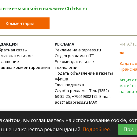
лите ее мышкой и нажмите Ctrl+Enter
Комментарии
ЕДАКЦИЯ
РЕКЛАМА
ЧИТАЙТЕ
ратная связь
Реклама на altapress.ru
ользовательское
Отдел рекламы в ТГ
оглашение
Рекомендательные
Задать 
равила комментирования
технологии
Прайс на
Подать объявление в газеты
Афиша
Акция от
Email подписка
маки" в 
Служба рекламы. Тел. (3852)
назовит
63-35-25, +79619802172. E-mail:
ads@altapress.ru
MAX
я сайтом, вы соглашаетесь на использование cookie, к
вышения качества рекомендаций.
Подробнее
.
Прин