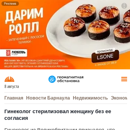
Реклама
To
F7
8 августа
Главная
Новости Барнаула
Недвижимость
Эконом
Гинеколог стерилизовал женщину без ее
согласия
Гинеколог из Великобритании признался, что