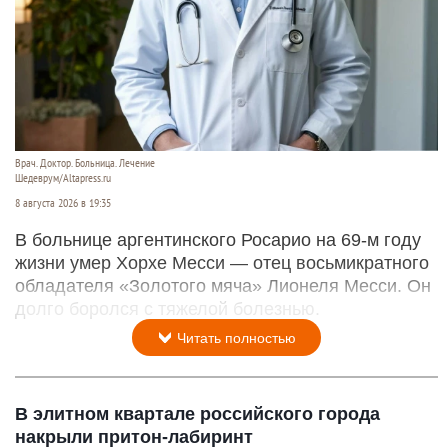
Врач. Доктор. Больница. Лечение
Шедеврум/Altapress.ru
8 августа 2026 в 19:35
В больнице аргентинского Росарио на 69-м году
жизни умер Хорхе Месси — отец восьмикратного
обладателя «Золотого мяча» Лионеля Месси. Он
долго боролся с тяжелой болезнью.
Читать полностью
В элитном квартале российского города
накрыли притон-лабиринт