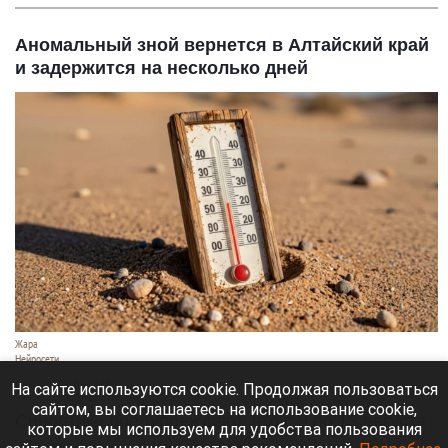
Аномальный зной вернется в Алтайский край
и задержится на несколько дней
Жара
Нейросети
8 августа 2026 в 18:05
На сайте используются cookie. Продолжая пользоваться
сайтом, вы соглашаетесь на использование cookie,
Синоптики предупреждают, что с 9 по 13 августа
которые мы используем для удобства пользования
Алтайский край местами накроет аномальный