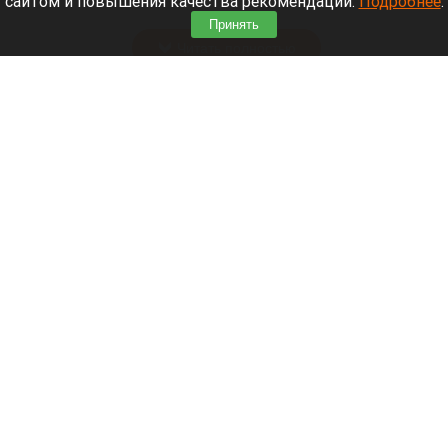
сайтом и повышения качества рекомендаций.
Подробнее
.
зной.
Принять
Читать полностью
Штукатурка с потолка едва не рухнула на
жительницу барнаульской многоэтажки.
Жалобы на УК
В барнаульской многоэтажке обвалилась штукатурка.