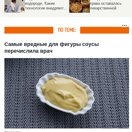
водороде. Какие
трава оставалась
технологии внедряют в
лекарственной
санаториях Белокурихи
ПО ТЕМЕ:
Самые вредные для фигуры соусы
перечислила врач