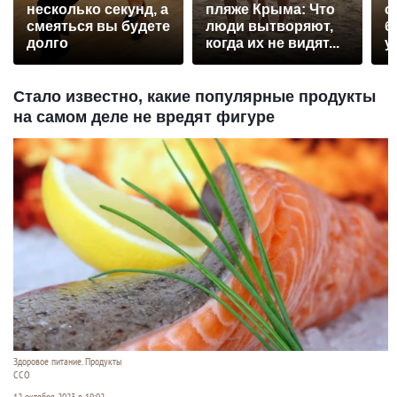
несколько секунд, а
пляже Крыма: Что
с
смеяться вы будете
люди вытворяют,
б
долго
когда их не видят...
у
Стало известно, какие популярные продукты
на самом деле не вредят фигуре
Здоровое питание. Продукты
ССО
12 октября 2023 в 19:02