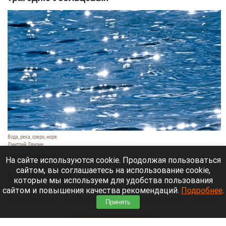
Вода, река, озеро, море.
Дмитрий Лямзин
9 августа 2026 в 17:40
На сайте используются cookie. Продолжая пользоваться
сайтом, вы соглашаетесь на использование cookie,
В Зеленогорске Красноярского края полиция и
которые мы используем для удобства пользования
спасатели искали супругов и их 8-летнего сына,
сайтом и повышения качества рекомендаций.
Подробнее
.
исчезнувших во время таежного сплава по реке
Принять
Кан.
Читать полностью