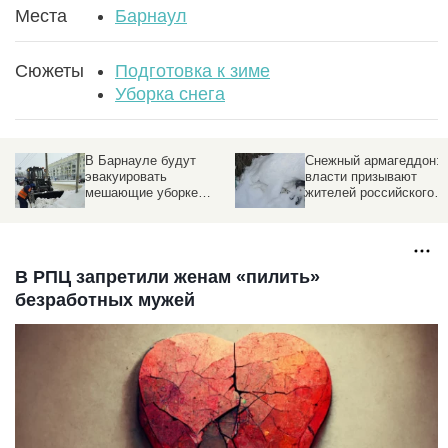
Места
Барнаул
Сюжеты
Подготовка к зиме
Уборка снега
В Барнауле будут
Снежный армагеддон:
эвакуировать
власти призывают
мешающие уборке
жителей российского
снега автомобили
города не выходить на
улицу
В РПЦ запретили женам «пилить»
безработных мужей