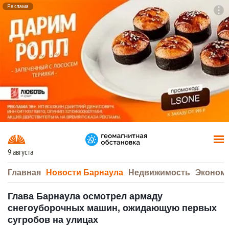
Реклама
To
F7
9 августа
Главная
Новости Барнаула
Недвижимость
Эконом
Глава Барнаула осмотрел армаду
снегоуборочных машин, ожидающую первых
сугробов на улицах