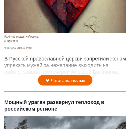
Разбитое сердце. Нейросеть.
altapress.ru.
9 августа 2026 в 19:08
В Русской православной церкви запретили женам
упрекать мужей за нежелание выходить на
работу, заявил протоиерей Алексей Батаногов.
Читать полностью
Мощный ураган развернул теплоход в
российском регионе