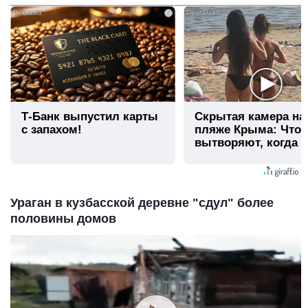
i
Т-Банк выпустил карты
Скрытая камера на
с запахом!
пляже Крыма: Что
вытворяют, когда и
видят...
Ураган в кузбасской деревне "сдул" более
половины домов