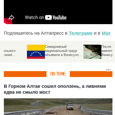
Подпишитесь на Алтапресс в
Телеграме
и в
Max
В Домодедово
После
ликвидируют
сокрушительного
последствия разлива
землетрясения
химикатов после атаки
произошел взрыв в
БПЛА . Что известно
японском торговом
центре
ПО ТЕМЕ:
В Горном Алтае сошел оползень, а ливнями
едва не смыло мост