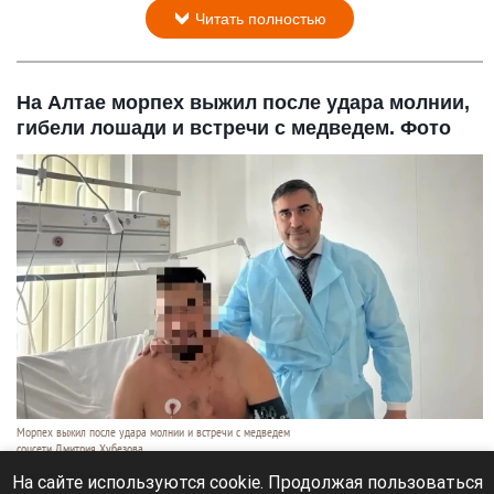
Читать полностью
На Алтае морпех выжил после удара молнии,
гибели лошади и встречи с медведем. Фото
Морпех выжил после удара молнии и встречи с медведем
соцсети Дмитрия Хубезова
7 августа 2026 в 22:15
На сайте используются cookie. Продолжая пользоваться