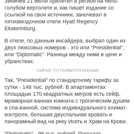
Зиничев 21 июля прилетел в регион на бело-
голубом вертолете и, как пишет издание со
ссылкой на свои источники, заночевал в
пятизвездочном отеле Hyatt Regency
Ekaterinburg.
В отеле, по данным инсайдера, выбрал один из
двух люксовых номеров - это или "Presidential",
или "Diplomatic". Разница между ними в цене и
убранствах.
Так, "Presidential" по стандартному тарифу за
сутки - 148 тыс. рублей. В апартаментах
площадью 170 квадратных метров есть сейф,
мраморная ванная комната с тропическим душем
и спа-ванной, система индивидуального климат-
контроля, большая двуспальная кровать и
панорамный вид на реку Исеть и Храм на Крови.
"Diplomatic" - 98 тыс. рублей. Площадь