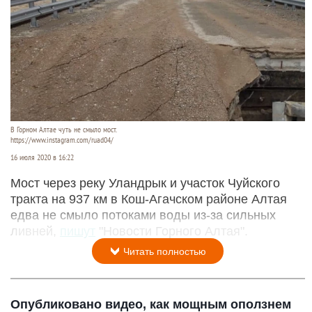
В Горном Алтае чуть не смыло мост.
https://www.instagram.com/ruad04/
16 июля 2020 в 16:22
Мост через реку Уландрык и участок Чуйского
тракта на 937 км в Кош-Агачском районе Алтая
едва не смыло потоками воды из-за сильных
ливней,
пишут
"Новости Горного Алтая".
Читать полностью
Опубликовано видео, как мощным оползнем