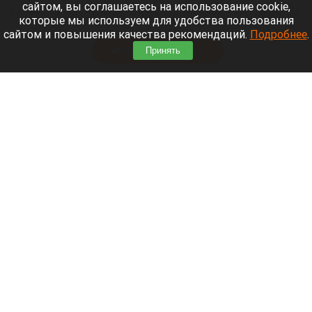
сайтом, вы соглашаетесь на использование cookie,
Морской пехотинец, который приехал в отпуск на
которые мы используем для удобства пользования
Алтай, пережил чудовищную серию событий.
сайтом и повышения качества рекомендаций.
Подробнее
.
Читать полностью
Принять
В Барнауле водитель сбил женщину на зебре
и скрылся
Пешеходный переход, зебра.