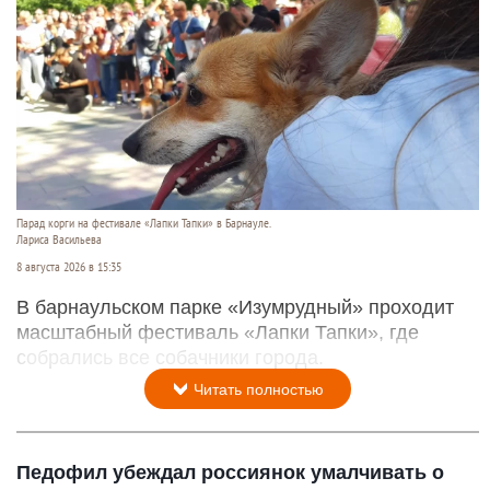
Парад корги на фестивале «Лапки Тапки» в Барнауле.
Лариса Васильева
8 августа 2026 в 15:35
В барнаульском парке «Изумрудный» проходит
масштабный фестиваль «Лапки Тапки», где
собрались все собачники города.
Читать полностью
Педофил убеждал россиянок умалчивать о