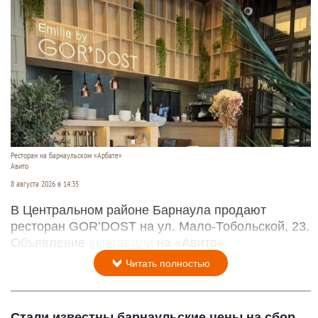
Ресторан на барнаульском «Арбате»
Авито
8 августа 2026 в 14:35
В Центральном районе Барнаула продают
ресторан GOR’DOST на ул. Мало-Тобольской, 23.
Объявление
выставили
на «Авито».
Читать полностью
Стали известны барнаульские цены на сбор