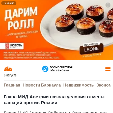
Реклама
To
F7
8 августа
Главная
Новости Барнаула
Недвижимость
Эконом
Глава МИД Австрии назвал условия отмены
санкций против России
Глава МИД Австрии Себастьян Курц заявил, что