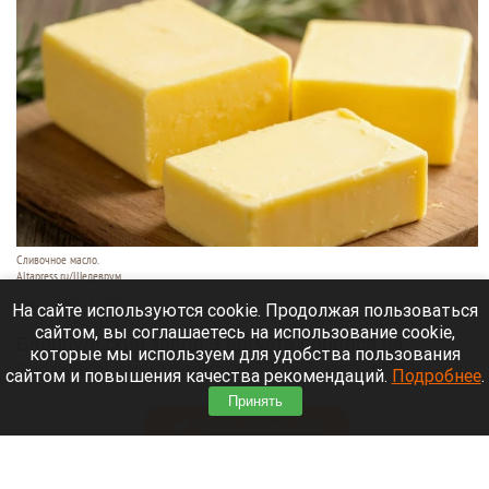
Сливочное масло.
Altapress.ru/Шедеврум
8 августа 2026 в 12:05
На сайте используются cookie. Продолжая пользоваться
сайтом, вы соглашаетесь на использование cookie,
Барнаульский завод 3 августа попался на
которые мы используем для удобства пользования
подделке: вместо масла (72,5%) эксперты на
сайтом и повышения качества рекомендаций.
Подробнее
.
прилавке нашли фальсификат.
Принять
Читать полностью