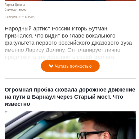
Лариса Долина.
Скриншот видео
8 августа 2026 в 15:05
Народный артист России Игорь Бутман
признался, что видит во главе вокального
факультета первого российского джазового вуза
именно Ларису Долину. Он планирует лично
предложить эту должность своей коллеге.
Читать полностью
Огромная пробка сковала дорожное движение
на пути в Барнаул через Старый мост. Что
известно