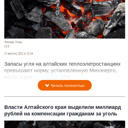
Топливо. Уголь.
CC0
17 августа 2022 в 11:34
Запасы угля на алтайских теплоэлетростанциях
превышают норму, установленную Минэнерго,
почти втрое,
сообщает
СГК.
Читать полностью
Власти Алтайского края выделили миллиард
рублей на компенсации гражданам за уголь