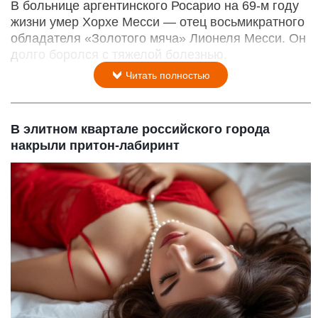
В больнице аргентинского Росарио на 69-м году
жизни умер Хорхе Месси — отец восьмикратного
обладателя «Золотого мяча» Лионеля Месси. Он
долго боролся с тяжелой болезнью.
Читать полностью
В элитном квартале российского города
накрыли притон-лабиринт