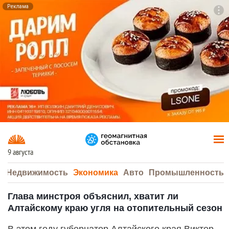
Реклама
To
F7
9 августа
а
Недвижимость
Экономика
Авто
Промышленность
Глава минстроя объяснил, хватит ли
Алтайскому краю угля на отопительный сезон
В этом году губернатор Алтайского края Виктор