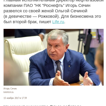
компании ПАО "НК "Роснефть" Игорь Сечин
развелся со своей женой Ольгой Сечиной
(в девичестве — Рожковой). Для бизнесмена это
был второй брак, пишет
Life.ru
.
Игорь Сечин.
kremlin.ru
15 ноября 2017 в 17:39