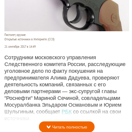
Пистолет, оружие.
Открытые источники в Интернете (СС0)
21 сентября 2017 в 14:49
Сотрудники московского управления
Следственного комитета России, расследующие
уголовное дело по факту покушения на
предпринимателя Алима Дадуева, проверяют
деятельность компаний, связанных с его
деловыми партнерами — экс-супругой главы
"Роснефти" Мариной Сечиной, совладельцами
Мосуралбанка Эльдаром Османовым и Юрием
Шульгиным, сообщает
РБК
со ссылкой на свои
источники.
Читать полностью