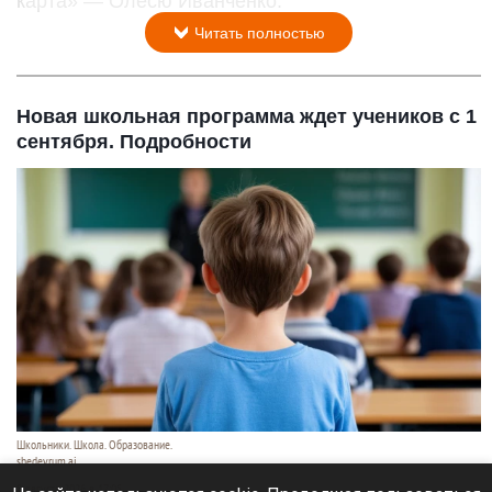
карта» — Олесю Иванченко.
Читать полностью
Новая школьная программа ждет учеников с 1
сентября. Подробности
Школьники. Школа. Образование.
shedevrum.ai
8 августа 2026 в 17:05