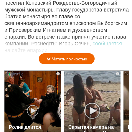
посетил Коневский Рождество-Богородичный
мужской монастырь. Главу государства встретила
братия монастыря во главе со
священноархимандритом епископом Выборгским
и Приозерским Игнатием и духовенством
епархии. Во встрече также принял участие глава
компании "Роснефть" Игорь Сечин,
сообщается
на сайте епархии.
Читать полностью
i
i
Ролик длится
Скрытая камера на
Р