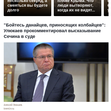
несколько секунд, а
пляже Крыма: Что
с
смеяться вы будете
люди вытворяют,
б
долго
когда их не видят...
у
"Бойтесь данайцев, приносящих колбайцев":
Улюкаев прокомментировал высказывание
Сечина в суде
Алексей Улюкаев.
kremlin.ru