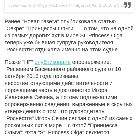
Публикация от Olga Rozhkova (@olgarsz)
Авг 1 2016 в 5:06 PDT
Ранее "Новая газета" опубликовала статью
"Секрет "Принцессы Ольги" — о том, что на одной
из самых дорогих яхт в мире St. Princess Olga
теперь уже бывшая супруга руководителя
"Роснефти" отдыхала именно на этом судне.
Позже "НГ"
опубликовала
опровержение:
"Решением Басманного районного суда от 10
октября 2016 года признаны
несоответствующими действительности и
порочащими честь и достоинство Игоря
Ивановича Сечина, а потому подлежащими
опровержению сведения, выраженные в скрытых
утверждениях о том, что руководитель
"Роснефти" Игорь Сечин связан с одной из самых
роскошных яхт в мире – с яхтой "Принцесса
Ольга"; яхта "St. Princess Olga" является