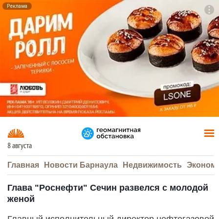
Реклама
To
F7
8 августа
Главная
Новости Барнаула
Недвижимость
Эконом
Глава "Роснефти" Сечин развелся с молодой
женой
Главный исполнительный директор нефтегазовой