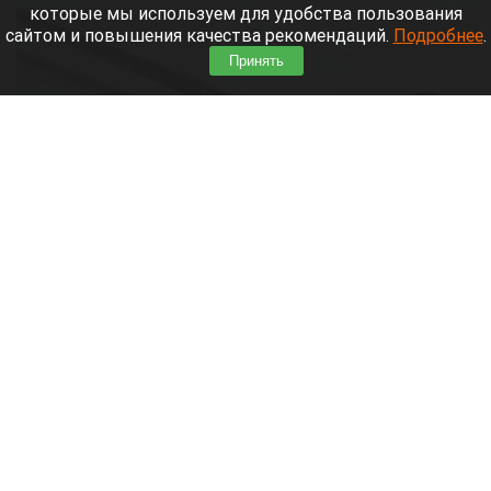
которые мы используем для удобства пользования
сайтом и повышения качества рекомендаций.
Подробнее
.
Принять
Шайба.
alice.yandex.ru
9 августа 2026 в 11:35
Евгений Кузнецов официально стал игроком
новосибирской «Сибири».
Читать полностью
«Веселый молочник» купил билет до
Стамбула