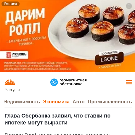
Реклама
To
F7
9 августа
а
Недвижимость
Экономика
Авто
Промышленность
Глава Сбербанка заявил, что ставки по
ипотеке могут вырасти
Герман Греф не исключил рост ставок по