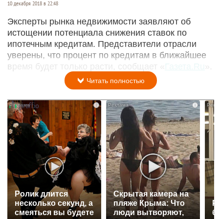
10 декабря 2018 в 22:48
Эксперты рынка недвижимости заявляют об
истощении потенциала снижения ставок по
ипотечным кредитам. Представители отрасли
уверены, что процент по кредитам в ближайшее
время будет только расти, сообщает «
Газета.Ru
».
Читать полностью
i
i
Ролик длится
Скрытая камера на
несколько секунд, а
пляже Крыма: Что
Р
смеяться вы будете
люди вытворяют,
б