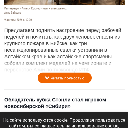
Реставрация «Аптеки Крюгер» идет к завершению.
Анна Зайкова
9 августа 2026 в 12:00
Предлагаем поднять настроение перед рабочей
неделей и почитать, как двух человек спасли из
крупного пожара в Бийске, как три
несанкционированные свалки устранили в
Алтайском крае и как алтайские спортсмены
собрали комплект медалей на чемпионате и
первенстве Азии по тхэквондо ИТФ.
Читать полностью
Обладатель кубка Стэнли стал игроком
новосибирской «Сибири»
На сайте используются cookie. Продолжая пользоваться
сайтом, вы соглашаетесь на использование cookie,