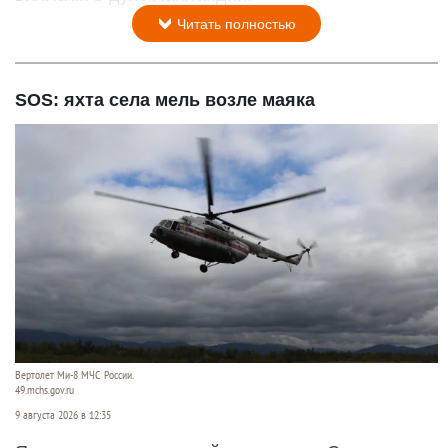
Читать полностью
SOS: яхта села мель возле маяка
Вертолет Ми-8 МЧС России.
49.mchs.gov.ru
9 августа 2026 в 12:35