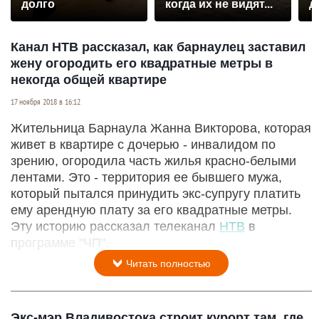
долго
когда их не видят...
д
Канал НТВ рассказал, как барнаулец заставил
жену огородить его квадратные метры в
некогда общей квартире
17 ноября 2018 в 16:12
Жительница Барнаула Жанна Викторова, которая
живет в квартире с дочерью - инвалидом по
зрению, огородила часть жилья красно-белыми
лентами. Это - территория ее бывшего мужа,
который пытался принудить экс-супругу платить
ему арендную плату за его квадратные метры.
Эту историю рассказал телеканал
НТВ
в
программе "ЧП".
Читать полностью
Экс-мэр Владивостока строит курорт там, где