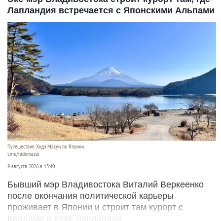
Лапландия встречается с Японскими Альпами
Путешествие Хидэ Масуи по Японии.
t.me/hidemasui
9 августа 2026 в 13:40
Бывший мэр Владивостока Виталий Веркеенко
после окончания политической карьеры
проживает в Японии и строит там курорт с
виллами в духе Лапландии.