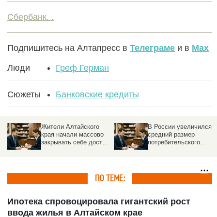
Сбербанк. .
Подпишитесь на Алтапресс в
Телеграме
и в
Max
Люди
Греф Герман
Сюжеты
Банковские кредиты
Жители Алтайского
В России увеличился
края начали массово
средний размер
закрывать себе доступ
потребительского
к кредитам
кредита
ПО ТЕМЕ:
Ипотека спровоцировала гигантский рост
ввода жилья в Алтайском крае