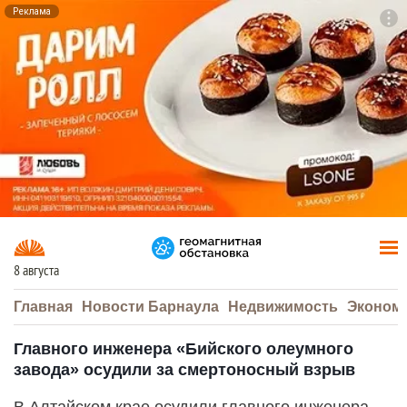
Реклама
To
F7
8 августа
Главная
Новости Барнаула
Недвижимость
Эконом
Главного инженера «Бийского олеумного
завода» осудили за смертоносный взрыв
В Алтайском крае осудили главного инженера