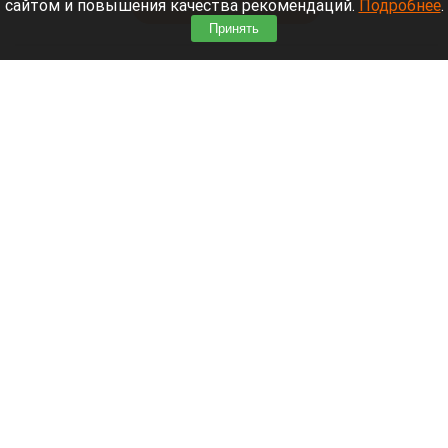
сайтом и повышения качества рекомендаций.
Подробнее
.
Читать полностью
Принять
После десятилетий жизни на Алтае семью
известного «Веселого молочника» Уолкера
могут депортировать
На ферме Джастаса Уолкера в Солонешенском районе.
Altapress.ru
8 августа 2026 в 10:05