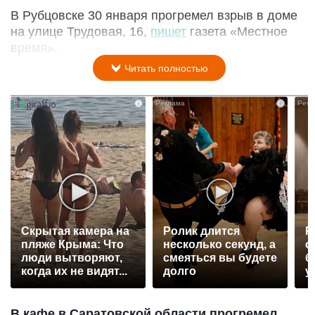
В Рубцовске 30 января прогремел взрыв в доме
на улице Трудовая, 16,
пишет
газета «Местное
время».
Читать полностью
i
i
Скрытая камера на
Ролик длится
Р
пляже Крыма: Что
несколько секунд, а
с
люди вытворяют,
смеяться вы будете
б
когда их не видят...
долго
у
В кафе в Саратовской области прогремел