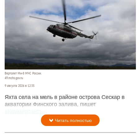
Вертолет Ми-8 МЧС России.
49.mchs.gov.ru
9 августа 2026 в 12:35
Яхта села на мель в районе острова Сескар в
акватории Финского залива, пишет
«Коммерсантъ»
.
Читать полностью