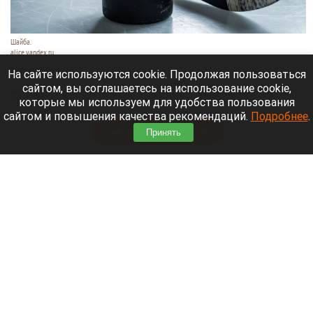
Шайба.
alice.yandex.ru
9 августа 2026 в 11:35
На сайте используются cookie. Продолжая пользоваться
сайтом, вы соглашаетесь на использование cookie,
Евгений Кузнецов официально стал игроком
которые мы используем для удобства пользования
новосибирской «Сибири».
сайтом и повышения качества рекомендаций.
Подробнее
.
Читать полностью
Принять
«Веселый молочник» купил билет до
Стамбула