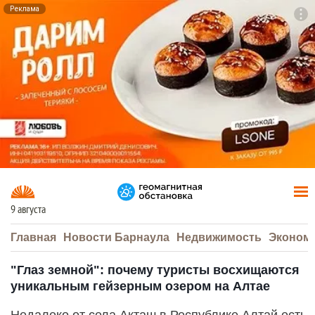
Реклама
To
F7
9 августа
Главная
Новости Барнаула
Недвижимость
Эконом
"Глаз земной": почему туристы восхищаются
уникальным гейзерным озером на Алтае
Недалеко от села Акташ в Республике Алтай есть