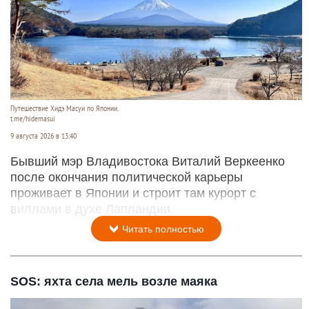
Путешествие Хидэ Масуи по Японии.
t.me/hidemasui
9 августа 2026 в 13:40
Бывший мэр Владивостока Виталий Веркеенко
после окончания политической карьеры
проживает в Японии и строит там курорт с
виллами в духе Лапландии.
Читать полностью
SOS: яхта села мель возле маяка