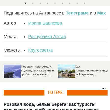
Подпишитесь на Алтапресс в
Телеграме
и в
Max
Автор
Ирина Баенкова
Места
Республика Алтай
Сюжеты
Кругосветка
Невероятные селфи,
Как
водопады и каменные
предпринимательница
грибы: как и зачем
из Барнаула
ехать в долину
эмигрировала из
Чулышман в Горном
России и стала в
Алтае
Европе художником и
актрисой
ПО ТЕМЕ:
Розовая вода, белые берега: как туристы
отдыхают на необычном малиновом озере