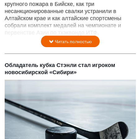
крупного пожара в Бийске, как три
несанкционированные свалки устранили в
Алтайском крае и как алтайские спортсмены
собрали комплект медалей на чемпионате и
первенстве Азии по тхэквондо ИТФ.
Читать полностью
Обладатель кубка Стэнли стал игроком
новосибирской «Сибири»