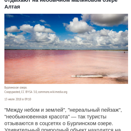
Алтая
Бурлинское озеро.
Coopypasted, CC BY-SA 3.0, commons.wikimedia.org
13 июля 2018 в 09:10
"Между небом и землей", "нереальный пейзаж",
"необыкновенная красота" — так туристы
отзываются в соцсетях о Бурлинском озере.
Удивительный природный объект находится на