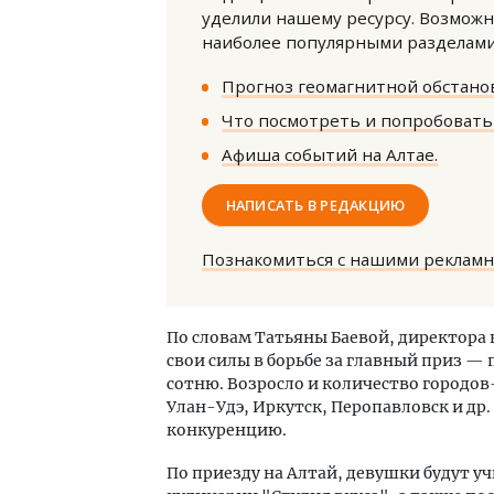
уделили нашему ресурсу. Возможн
наиболее популярными разделами 
Прогноз геомагнитной обстанов
Что посмотреть и попробовать 
Афиша событий на Алтае.
Архитектурный код начинается с
Ище
НАПИСАТЬ В РЕДАКЦИЮ
земли. Мощение крупноформатными
«Жи
плитами становится новым
Гати
стандартом благоустройства
оста
Познакомиться с нашими реклам
што
СТРОИТЕЛЬСТВО
СТР
По словам Татьяны Баевой, директора 
свои силы в борьбе за главный приз — п
сотню. Возросло и количество городо
Улан-Удэ, Иркутск, Перопавловск и др
конкуренцию.
По приезду на Алтай, девушки будут 