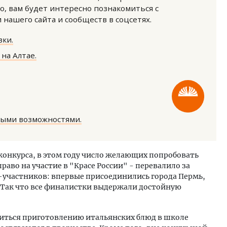
о, вам будет интересно познакомиться с
нашего сайта и сообществ в соцсетях.
ки.
на Алтае.
м новые берега. Гендиректор
Смелость архитектурных 
лищной инициативы» Юрий
Генеральный директор к
лов — о том, как девелоперу
ЗИАС — об эстетике горо
ваться на плаву, когда рынок
трендах в фасадах и разв
ными возможностями.
рмит
СТРОИТЕЛЬСТВО
ОИТЕЛЬСТВО
конкурса, в этом году число желающих попробовать
раво на участие в "Красе России" - перевалило за
в-участников: впервые присоединились города Пермь,
. Так что все финалистки выдержали достойную
учиться приготовлению итальянских блюд в школе