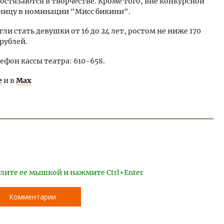
остязаются в творчестве. Кроме того, вне конкурсной
ицу в номинации "Мисс бикини".
стать девушки от 16 до 24 лет, ростом не ниже 170
рублей.
ефон кассы театра: 610-658.
е
и в
Max
лите ее мышкой и нажмите Ctrl+Enter
Комментарии