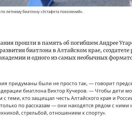
о летнему биатлону «Эстафета поколений».
вания прошли в память об погибшем Андрее Угар
развития биатлона в Алтайском крае, создателе
 академии и одного из самых необычных формато
ния придуманы были не просто так, — говорит предс
едерации биатлона Виктор Кучеров. — Чтобы дети мо
 с теми, кто защищал честь Алтайского края и Росси
только по рассказам — они находятся рядом с ними н
хникой, стрельбой, отношением к спорту».