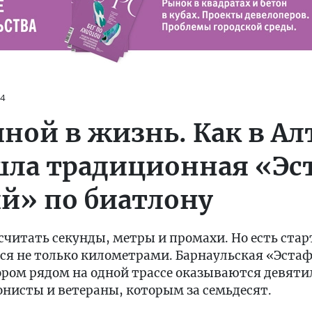
14
иной в жизнь. Как в А
шла традиционная «Эс
й» по биатлону
считать секунды, метры и промахи. Но есть стар
ся не только километрами. Барнаульская «Эста
ором рядом на одной трассе оказываются девят
нисты и ветераны, которым за семьдесят.