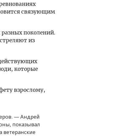
оревнованиях
ановится связующим
й разных поколений.
 стреляют из
 действующих
юди, которые
фету взрослому,
черов. — Андрей
ионы, показывал
а ветеранские