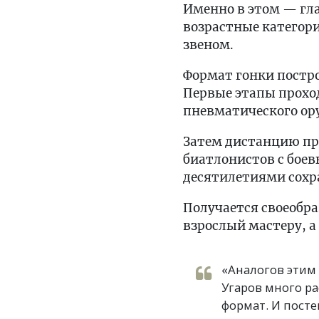
Именно в этом — гл
возрастные категор
звеном.
Формат гонки постро
Первые этапы проход
пневматического ор
Затем дистанцию п
биатлонистов с бое
десятилетиями сохра
Получается своеобра
взрослый мастеру, а
«Аналогов этим
Угаров много ра
формат. И пост