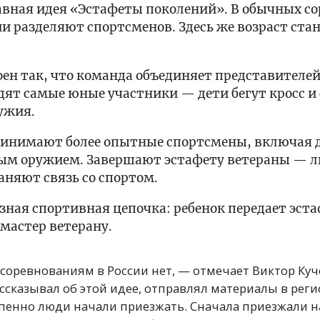
авная идея «Эстафеты поколений». В обычных с
ии разделяют спортсменов. Здесь же возраст ст
ен так, что команда объединяет представителе
ят самые юные участники — дети бегут кросс и
ужия.
ринимают более опытные спортсмены, включая
вым оружием. Завершают эстафету ветераны — л
няют связь со спортом.
зная спортивная цепочка: ребенок передает эста
 мастер ветерану.
 соревнованиям в России нет, — отмечает Виктор Ку
ссказывал об этой идее, отправлял материалы в рег
епенно люди начали приезжать. Сначала приезжали н