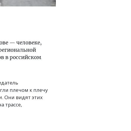
ове — человеке,
 региональной
в в российском
едатель
гли плечом к плечу
и. Они видят этих
а трассе,