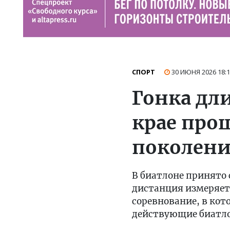
СПОРТ
30 ИЮНЯ 2026
18:
Гонка дл
крае про
поколени
В биатлоне принято 
дистанция измеряет
соревнование, в кот
действующие биатло