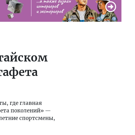
лтайском
тафета
ты, где главная
фета поколений» —
илетние спортсмены,