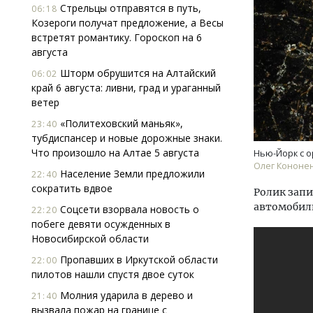
Стрельцы отправятся в путь,
06:18
Козероги получат предложение, а Весы
встретят романтику. Гороскоп на 6
августа
Шторм обрушится на Алтайский
06:02
край 6 августа: ливни, град и ураганный
ветер
«Политеховский маньяк»,
23:40
тубдиспансер и новые дорожные знаки.
Что произошло на Алтае 5 августа
Нью-Йорк с 
Олег Кононен
Население Земли предложили
22:40
сократить вдвое
Ролик запи
автомобил
Соцсети взорвала новость о
22:20
побеге девяти осужденных в
Новосибирской области
Пропавших в Иркутской области
22:00
пилотов нашли спустя двое суток
Молния ударила в дерево и
21:40
вызвала пожар на границе с