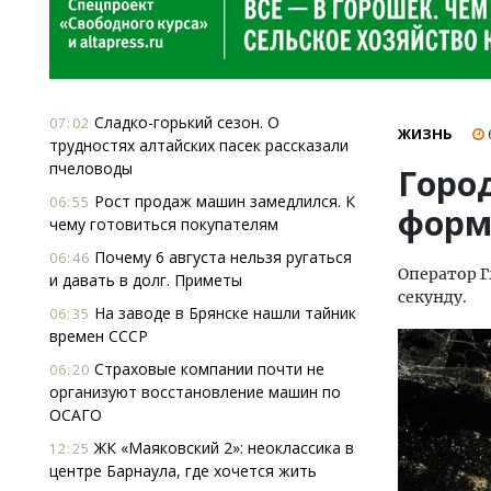
Сладко-горький сезон. О
07:02
ЖИЗНЬ
трудностях алтайских пасек рассказали
пчеловоды
Горо
Рост продаж машин замедлился. К
06:55
форм
чему готовиться покупателям
Почему 6 августа нельзя ругаться
06:46
Оператор Г
и давать в долг. Приметы
секунду.
На заводе в Брянске нашли тайник
06:35
времен СССР
Страховые компании почти не
06:20
организуют восстановление машин по
ОСАГО
ЖК «Маяковский 2»: неоклассика в
12:25
центре Барнаула, где хочется жить