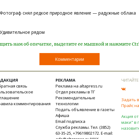
Фотограф снял редкое природное явление — радужные облака
Удивительное рядом
щить нам об опечатке, выделите ее мышкой и нажмите Ctr
Комментарии
ЕДАКЦИЯ
РЕКЛАМА
ЧИТАЙТЕ
ратная связь
Реклама на altapress.ru
ользовательское
Отдел рекламы в ТГ
оглашение
Рекомендательные
Задать 
равила комментирования
технологии
Прайс на
Подать объявление в газеты
Афиша
Акция от
Email подписка
маки" в 
Служба рекламы. Тел. (3852)
назовит
63-35-25, +79619802172. E-mail:
ads@altapress.ru
MAX