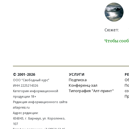
Сюжет:
Чтобы сооб
© 2001-2026
УСЛУГИ
Р
Подписка
Об
ООО “Свободный курс”
Конференц-зал
П
ИНН 2225214326
Типография "Алт-принт"
с
Категория информационной
П
продукции 18+
Редакция информационного сайта
altapress.ru
Адрес редакции:
656043
,
г. Барнаул
,
ул. Короленко,
107