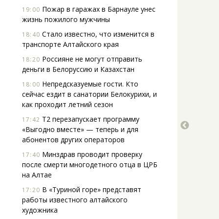
Пожар в гаражах в Барнауле унес
19:00
жизнь пожилого мужчины
Стало известно, что изменится в
18:40
транспорте Алтайского края
Россияне не могут отправить
18:20
деньги в Белоруссию и Казахстан
Непредсказуемые гости. Кто
18:00
сейчас ездит в санатории Белокурихи, и
как проходит летний сезон
Т2 перезапускает программу
17:42
«Выгодно вместе» — теперь и для
абонентов других операторов
Минздрав проводит проверку
17:40
после смерти многодетного отца в ЦРБ
на Алтае
В «Туриной горе» представят
17:20
работы известного алтайского
художника