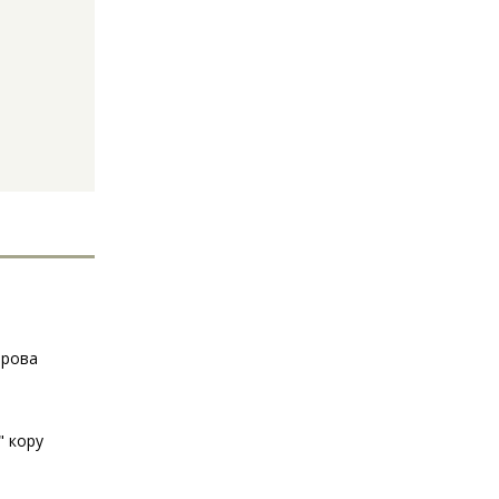
ырова
" кору