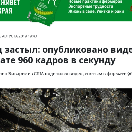
6 АВГУСТА 2019
19:43
д застыл: опубликовано виде
ате 960 кадров в секунду
лен Виварис из США поделился видео, снятым в формате 96