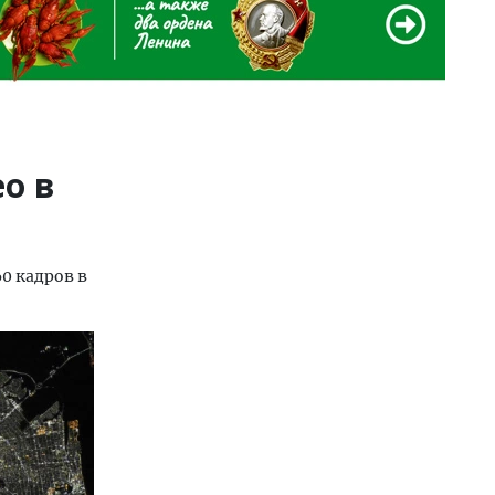
о в
0 кадров в