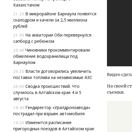
Казахстаном
В микрорайоне Барнаула появятся
21:20
скалодром и качели за 2,5 миллиона
рублей
На акватории Оби перевернулся
21:00
сапборд с ребенком
Чиновники прокомментировали
20:40
обмеление водохранилища под
Барнаулом
Власти договорились увеличить
20:20
Видео сде
поставки топлива на независимые АЗС
На своей с
Сводка происшествий. Что
20:00
съемки.
случилось в Алтайском крае 4 и 5
августа
Гендиректор «Уралдронзавода»
19:40
пострадал при взрыве автомобиля
Изменится расписание
19:20
пригородных поездов в Алтайском крае