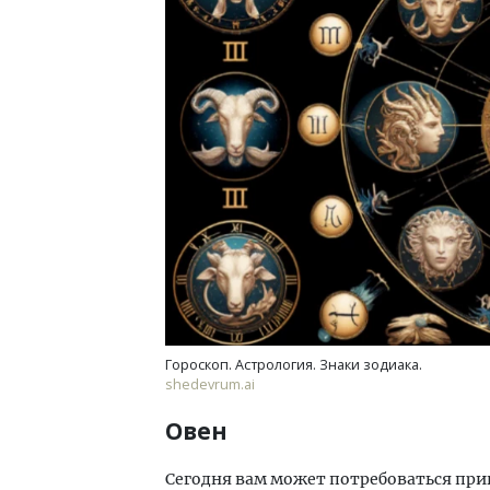
Двух
Каки
«Бел
ДОМ
Гороскоп. Астрология. Знаки зодиака.
shedevrum.ai
Овен
Сегодня вам может потребоваться прин