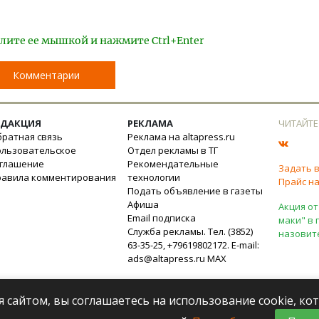
лите ее мышкой и нажмите Ctrl+Enter
Комментарии
ЕДАКЦИЯ
РЕКЛАМА
ЧИТАЙТЕ
ратная связь
Реклама на altapress.ru
ользовательское
Отдел рекламы в ТГ
оглашение
Рекомендательные
Задать 
равила комментирования
технологии
Прайс на
Подать объявление в газеты
Афиша
Акция от
Email подписка
маки" в 
Служба рекламы. Тел. (3852)
назовит
63-35-25, +79619802172. E-mail:
ads@altapress.ru
MAX
я сайтом, вы соглашаетесь на использование cookie, к