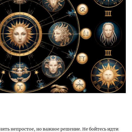
уровневые номера и вид на горы.
Смелость архитектурных 
м будет новый бутик-отель
Генеральный директор к
кур» в Белокурихе
ЗИАС — об эстетике горо
трендах в фасадах и разв
А И КВАРТИРЫ
СТРОИТЕЛЬСТВО
ять непростое, но важное решение. Не бойтесь идти