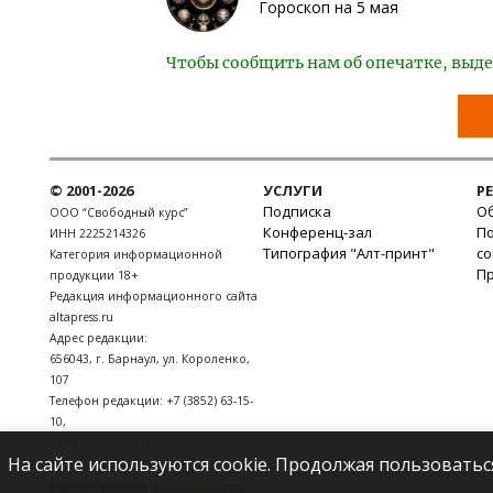
Гороскоп на 5 мая
Чтобы сообщить нам об опечатке, выде
© 2001-2026
УСЛУГИ
Р
Подписка
Об
ООО “Свободный курс”
Конференц-зал
П
ИНН 2225214326
Типография "Алт-принт"
с
Категория информационной
П
продукции 18+
Редакция информационного сайта
altapress.ru
Адрес редакции:
656043
,
г. Барнаул
,
ул. Короленко,
107
Телефон редакции:
+7 (3852) 63-15-
10
,
E-mail:
news@altapress.ru
На сайте используются cookie. Продолжая пользоватьс