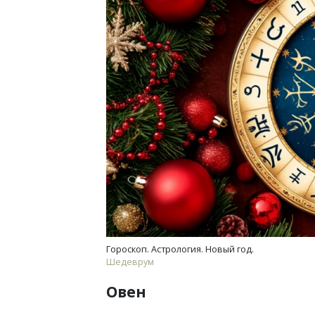
Архи
зем
пли
ста
СТР
Гороскоп. Астрология. Новый год.
Шедеврум
Овен