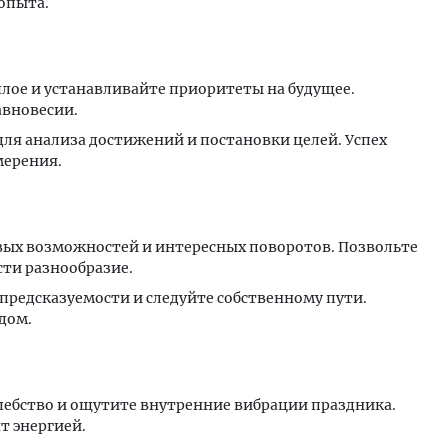
пыта.​
лое и устанавливайте приоритеты на будущее.
авновесии.
для анализа достижений и постановки целей. Успех
ерения.​
овых возможностей и интересных поворотов. Позвольте
ти разнообразие.
епредсказуемости и следуйте собственному пути.
ом.​
шебство и ощутите внутренние вибрации праздника.
т энергией.