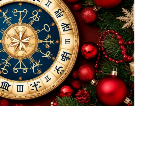
тектурный код начинается с
Смелость архитектурных 
ли. Мощение крупноформатными
Генеральный директор к
тами становится новым
ЗИАС — об эстетике горо
ндартом благоустройства
трендах в фасадах и разв
ОИТЕЛЬСТВО
СТРОИТЕЛЬСТВО