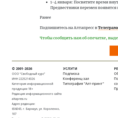
1-4 января: Посвятите время в
Предвестники перемен появятся и
Ранее
Подпишитесь на Алтапресс в
Телеграм
Чтобы сообщить нам об опечатке, выде
© 2001-2026
УСЛУГИ
Р
Подписка
Об
ООО “Свободный курс”
Конференц-зал
П
ИНН 2225214326
Типография "Алт-принт"
с
Категория информационной
П
продукции 18+
Редакция информационного сайта
altapress.ru
Адрес редакции:
656043
,
г. Барнаул
,
ул. Короленко,
107