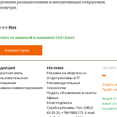
нутренним размышлениям и интуитивным открытиям.
знутри.​
е
и в
Max
лите ее мышкой и нажмите Ctrl+Enter
Комментарии
ЕДАКЦИЯ
РЕКЛАМА
ЧИТАЙТЕ
ратная связь
Реклама на altapress.ru
ользовательское
Отдел рекламы в ТГ
оглашение
Рекомендательные
Задать 
равила комментирования
технологии
Прайс на
Подать объявление в газеты
Афиша
Акция от
Email подписка
маки" в 
Служба рекламы. Тел. (3852)
назовит
63-35-25, +79619802172. E-mail: