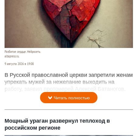
Разбитое сердце. Нейросеть.
altapress.ru.
9 августа 2026 в 19:08
В Русской православной церкви запретили женам
упрекать мужей за нежелание выходить на
работу, заявил протоиерей Алексей Батаногов.
Читать полностью
Мощный ураган развернул теплоход в
российском регионе