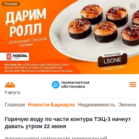
Реклама
To
F7
9 августа
Главная
Новости Барнаула
Недвижимость
Эконом
Горячую воду по части контура ТЭЦ-3 начнут
давать утром 22 июня
Завершается устранение повреждений,