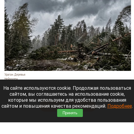
Ураган. Деревья
Нейросети
9 августа 2026 в 18:35
На сайте используются cookie. Продолжая пользоваться
сайтом, вы соглашаетесь на использование cookie,
Мощный ураган бушует в Самарской области.
которые мы используем для удобства пользования
сайтом и повышения качества рекомендаций.
Подробнее
.
Читать полностью
Принять
Москвичей призвали оставаться дома