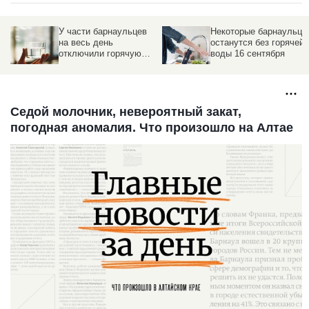
У части барнаульцев
Некоторые барнаульцы
м
на весь день
останутся без горячей
отключили горячую
воды 16 сентября
воду
Седой молочник, невероятный закат,
погодная аномалия. Что произошло на Алтае