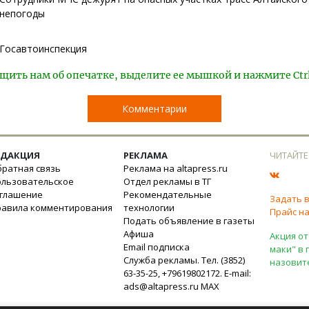
непогоды
Госавтоинспекция
щить нам об опечатке, выделите ее мышкой и нажмите Ctr
Комментарии
ЕДАКЦИЯ
РЕКЛАМА
ЧИТАЙТЕ
ратная связь
Реклама на altapress.ru
ользовательское
Отдел рекламы в ТГ
оглашение
Рекомендательные
Задать 
равила комментирования
технологии
Прайс на
Подать объявление в газеты
Афиша
Акция от
Email подписка
маки" в 
Служба рекламы. Тел. (3852)
назовит
63-35-25, +79619802172. E-mail:
ads@altapress.ru
MAX