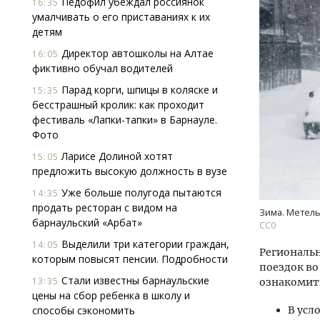
Педофил убеждал россиянок
16:35
умалчивать о его приставаниях к их
детям
Директор автошколы на Алтае
16:05
фиктивно обучал водителей
Парад корги, шпицы в коляске и
15:35
бесстрашный кролик: как проходит
фестиваль «Лапки-тапки» в Барнауле.
Фото
Ларисе Долиной хотят
15:05
предложить высокую должность в вузе
Уже больше полугода пытаются
14:35
продать ресторан с видом на
Зима. Метель
барнаульский «Арбат»
CC0
Выделили три категории граждан,
14:05
Региональн
которым повысят пенсии. Подробности
поездок во
Стали известны барнаульские
13:35
ознакомит
цены на сбор ребенка в школу и
способы сэкономить
В усл