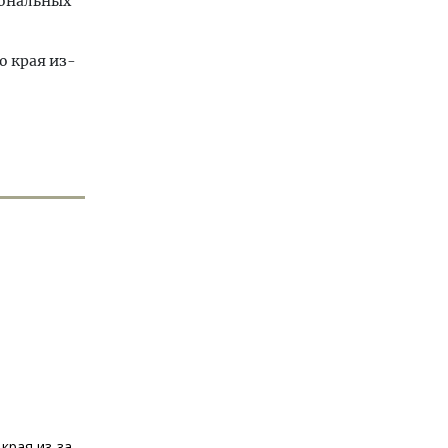
иональных
о края из-
края из-за