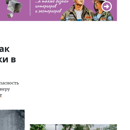
ак
ки в
пасность
анеру
т