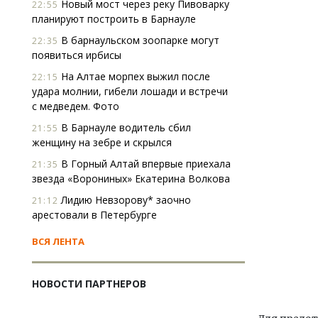
Новый мост через реку Пивоварку
22:55
планируют построить в Барнауле
В барнаульском зоопарке могут
22:35
появиться ирбисы
На Алтае морпех выжил после
22:15
удара молнии, гибели лошади и встречи
с медведем. Фото
В Барнауле водитель сбил
21:55
женщину на зебре и скрылся
В Горный Алтай впервые приехала
21:35
звезда «Ворониных» Екатерина Волкова
Лидию Невзорову* заочно
21:12
арестовали в Петербурге
ВСЯ ЛЕНТА
НОВОСТИ ПАРТНЕРОВ