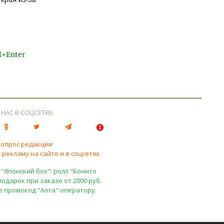
l+Enter
 НАС В СОЦСЕТЯХ
вопрос редакции
 рекламу на сайте и в соцсетях
 "Японский бох": ролл "Бонито
подарок при заказе от 2000 руб.
е промокод "Алта" оператору.