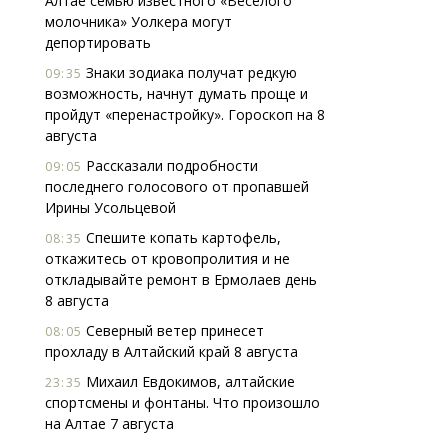
Алтае семью известного «Веселого
молочника» Уолкера могут
депортировать
Знаки зодиака получат редкую
09:35
возможность, начнут думать проще и
пройдут «перенастройку». Гороскоп на 8
августа
Рассказали подробности
09:05
последнего голосового от пропавшей
Ирины Усольцевой
Спешите копать картофель,
08:35
откажитесь от кровопролития и не
откладывайте ремонт в Ермолаев день
8 августа
Северный ветер принесет
08:05
прохладу в Алтайский край 8 августа
Михаил Евдокимов, алтайские
23:35
спортсмены и фонтаны. Что произошло
на Алтае 7 августа