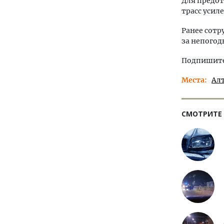
Для предот
трасс усил
Ранее сот
за непогод
Подпишитес
Места
Ал
СМОТРИТЕ