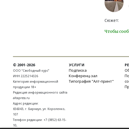
Сюжет:
Чтобы сооб
© 2001-2026
УСЛУГИ
Р
Подписка
Об
ООО “Свободный курс”
Конференц-зал
П
ИНН 2225214326
Типография "Алт-принт"
с
Категория информационной
П
продукции 18+
Редакция информационного сайта
altapress.ru
Адрес редакции:
656043
,
г. Барнаул
,
ул. Короленко,
107
Телефон редакции:
+7 (3852) 63-15-
10
,