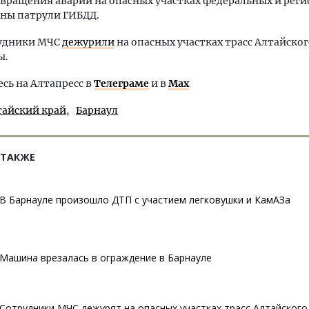
вращения аварий на опасных участках федеральных и рег
ены патрули ГИБДД.
рудники МЧС
дежурили
на опасных участках трасс Алтайског
ы.
ь на Алтапресс в
Телеграме
и в
Max
тайский край
Барнаул
 ТАКЖЕ
В Барнауле произошло ДТП с участием легковушки и КамАЗа
Машина врезалась в ограждение в Барнауле
Сотрудники МЧС дежурят на опасных участках трасс Алтайского 