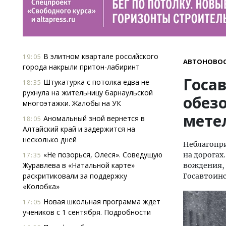
В элитном квартале российского
19:05
АВТОНОВО
города накрыли притон-лабиринт
Госа
Штукатурка с потолка едва не
18:35
рухнула на жительницу барнаульской
обезо
многоэтажки. Жалобы на УК
мете
Аномальный зной вернется в
18:05
Алтайский край и задержится на
несколько дней
Неблагопри
«Не позорься, Олеся». Соведущую
на дорогах
17:35
Журавлева в «Натальной карте»
вождения,
раскритиковали за поддержку
Госавтоин
«Колобка»
Новая школьная программа ждет
17:05
учеников с 1 сентября. Подробности