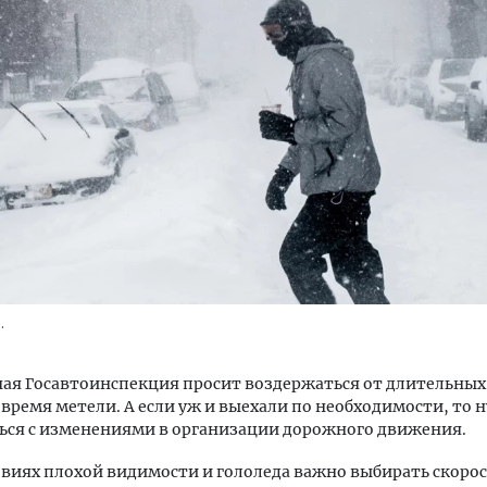
Смелость архитектурных 
Генеральный директор к
ЗИАС — об эстетике горо
трендах в фасадах и разв
СТРОИТЕЛЬСТВО
.
ая Госавтоинспекция просит воздержаться от длительных
 время метели. А если уж и выехали по необходимости, то 
ься с изменениями в организации дорожного движения.
овиях плохой видимости и гололеда важно выбирать скорос