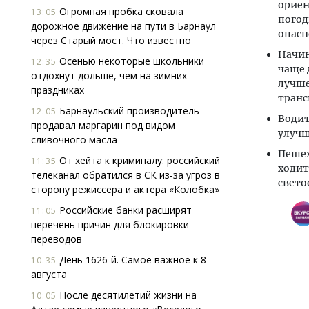
ориен
Огромная пробка сковала
13:05
погод
дорожное движение на пути в Барнаул
опасн
через Старый мост. Что известно
Начин
Осенью некоторые школьники
12:35
чаще 
отдохнут дольше, чем на зимних
лучше
праздниках
транс
Барнаульский производитель
12:05
Водит
продавал маргарин под видом
улучш
сливочного масла
Пешех
От хейта к криминалу: российский
11:35
ходит
телеканал обратился в СК из-за угроз в
свето
сторону режиссера и актера «Колобка»
Российские банки расширят
11:05
перечень причин для блокировки
переводов
День 1626-й. Самое важное к 8
10:35
августа
После десятилетий жизни на
10:05