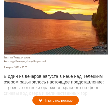
Закат на Телецком озере.
Александр Кислицин, vk.ru/altzapovednik
9 августа 2026 в 15:05
В один из вечеров августа в небе над Телецким
озером разыгралось настоящее представление:
—разные оттенки оранжево-красного на фоне
синевы вод озера и величественных гор.
Читать полностью