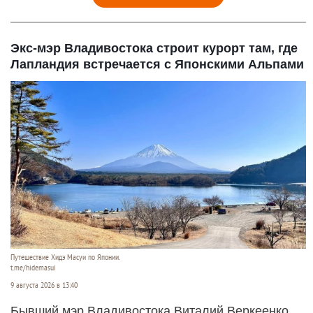
Экс-мэр Владивостока строит курорт там, где
Лапландия встречается с Японскими Альпами
Путешествие Хидэ Масуи по Японии.
t.me/hidemasui
9 августа 2026 в 13:40
Бывший мэр Владивостока Виталий Веркеенко