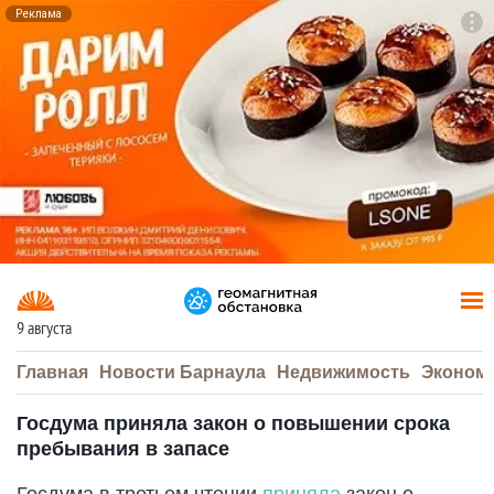
Реклама
To
F7
9 августа
Главная
Новости Барнаула
Недвижимость
Эконом
Госдума приняла закон о повышении срока
пребывания в запасе
Госдума в третьем чтении
приняла
закон о