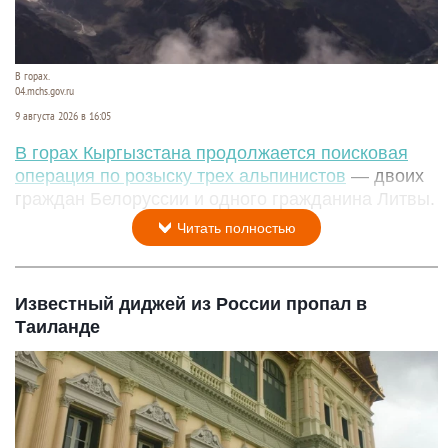
В горах.
04.mchs.gov.ru
9 августа 2026 в 16:05
В горах Кыргызстана продолжается поисковая
операция по розыску трех альпинистов
— двоих
граждан Белоруссии и одного гражданина Литвы.
Читать полностью
Известный диджей из России пропал в
Таиланде