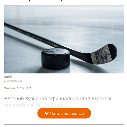
Шайба.
alice.yandex.ru
9 августа 2026 в 11:35
Евгений Кузнецов официально стал игроком
новосибирской «Сибири».
Читать полностью