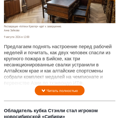
Реставрация «Аптеки Крюгер» идет к завершению.
Анна Зайкова
9 августа 2026 в 12:00
Предлагаем поднять настроение перед рабочей
неделей и почитать, как двух человек спасли из
крупного пожара в Бийске, как три
несанкционированные свалки устранили в
Алтайском крае и как алтайские спортсмены
собрали комплект медалей на чемпионате и
первенстве Азии по тхэквондо ИТФ.
Читать полностью
Обладатель кубка Стэнли стал игроком
новосибирской «Сибири»