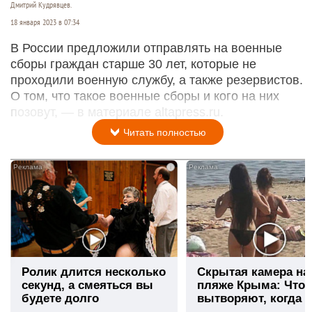
Дмитрий Кудрявцев.
18 января 2023 в 07:34
В России предложили отправлять на военные
сборы граждан старше 30 лет, которые не
проходили военную службу, а также резервистов.
О том, что такое военные сборы и кого на них
позовут, — в материале altapress.ru.
Читать полностью
i
Ролик длится несколько
Скрытая камера на
секунд, а смеяться вы
пляже Крыма: Что
будете долго
вытворяют, когда и
видят...