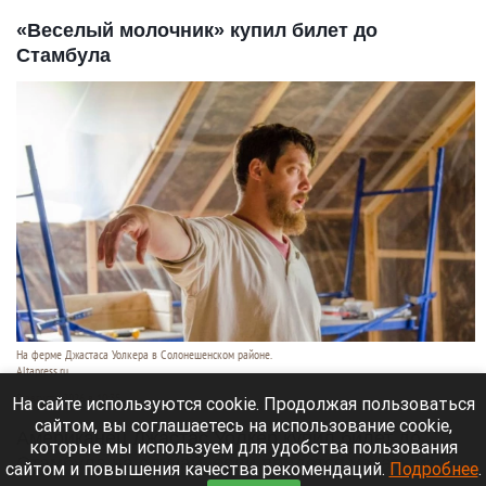
«Веселый молочник» купил билет до
Стамбула
На ферме Джастаса Уолкера в Солонешенском районе.
Altapress.ru
9 августа 2026 в 10:35
На сайте используются cookie. Продолжая пользоваться
сайтом, вы соглашаетесь на использование cookie,
Американец Джастас Уолкер купил билет до
которые мы используем для удобства пользования
Стамбула на случай, если придется уехать из
сайтом и повышения качества рекомендаций.
Подробнее
.