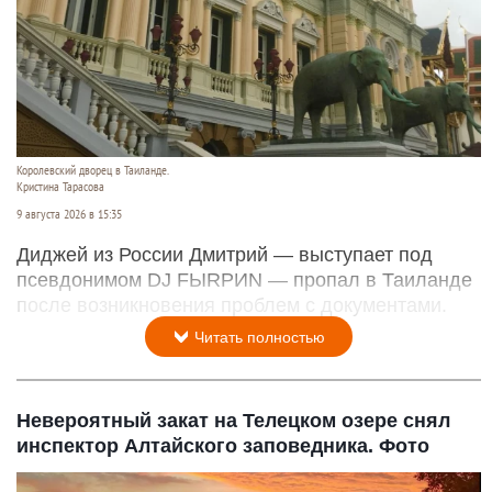
Королевский дворец в Таиланде.
Кристина Тарасова
9 августа 2026 в 15:35
Диджей из России Дмитрий — выступает под
псевдонимом DJ FЫRРИN — пропал в Таиланде
после возникновения проблем с документами.
Читать полностью
Невероятный закат на Телецком озере снял
инспектор Алтайского заповедника. Фото