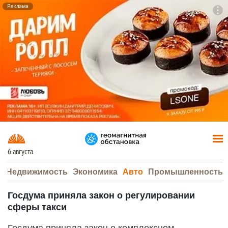
Реклама
To
F7
6 августа
а
Недвижимость
Экономика
Авто
Промышленность
Госдума приняла закон о регулировании
сферы такси
Госдума приняла закон о комплексном