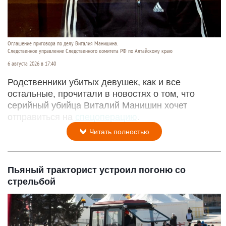
Оглашение приговора по делу Виталия Манишина.
Следственное управление Следственного комитета РФ по Алтайскому краю
6 августа 2026 в 17:40
Родственники убитых девушек, как и все
остальные, прочитали в новостях о том, что
серийный убийца Виталий Манишин хочет
отправиться на
спецоперацию
.
Читать полностью
Пьяный тракторист устроил погоню со
стрельбой