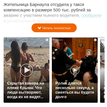
Жительница Барнаула отсудила у такси
компенсацию в размере 500 тыс. рублей за
аварию с участием пьяного водителя,
сообщили
в региональной прокуратуре.
Читать полностью
i
i
Скрытая камера на
Ролик длится
Э
пляже Крыма: Что
несколько секунд, а
о
люди вытворяют,
смеяться вы будете
с
когда их не видят...
долго
П
р