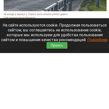
На въезде в Барнаул у Старого моста начался ремонт дороги
Сайт администрации Барнаула
6 августа 2026 в 17:00
На сайте используются cookie. Продолжая пользоваться
сайтом, вы соглашаетесь на использование cookie,
Глава Барнаула Вячеслав Франк 6 августа
которые мы используем для удобства пользования
провел выездное совещание на ул. Парфенова.
сайтом и повышения качества рекомендаций.
Подробнее
.
Читать полностью
Принять
Обломки БПЛА попали в резервуары НПЗ в
Ярославле