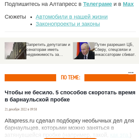
Подпишитесь на Алтапресс в
Телеграме
и в
Max
Сюжеты
Автомобили в нашей жизни
Законопроекты и законы
Запретить депутатам и
Путин разрешил ЦБ,
сенаторам иметь
Сберу, спецсвязи и
недвижимость за
инкассаторам сбивать
границей предложили
БПЛА
парламентарии
ПО ТЕМЕ:
Чтобы не бесило. 5 способов скоротать время
в барнаульской пробке
21 декабря 2022 в 09:58
Altapress.ru сделал подборку необычных дел для
барнаульцев, которыми можно заняться в
затянувшейся пробке (например, такой,
как эта.
)