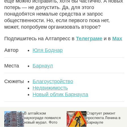
еще можно исправить, хотя бы частично. А новых
потерь — не допустить. Да, для этого
понадобятся немалые средства и запрос
общественности. Но, если первого пока нет,
может, попробуем организовать второе?
Подпишитесь на Алтапресс в
Телеграме
и в
Max
Автор
Юля Боднар
Места
Барнаул
Сюжеты
Благоустройство
Недвижимость
Новый облик Барнаула
Стартует ремонт
Опубликовали итоги
проспекта Ленина в
голосования по выбору
Барнауле
общественных
территорий в Барнауле