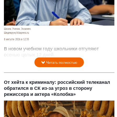
Школа. Ученик. Экзамен.
Шедеврум/Altapress.ru
8 августа 2026 в 12:35
В новом учебном году школьники отгуляют
осенью целых 12 дней.
Читать полностью
От хейта к криминалу: российский телеканал
обратился в СК из-за угроз в сторону
режиссера и актера «Колобка»