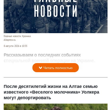
Главные новости. Хроника.
Altapress.ru.
8 августа 2026 в 10:35
Рассказываем о последних событиях
специальной военной операции на Украине.
Читать полностью
После десятилетий жизни на Алтае семью
известного «Веселого молочника» Уолкера
могут депортировать