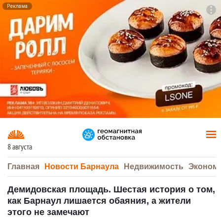
Реклама
To
F7
8 августа
Главная
Новости Барнаула
Недвижимость
Эконом
Демидовская площадь. Шестая история о том,
как Барнаул лишается обаяния, а жители
этого не замечают