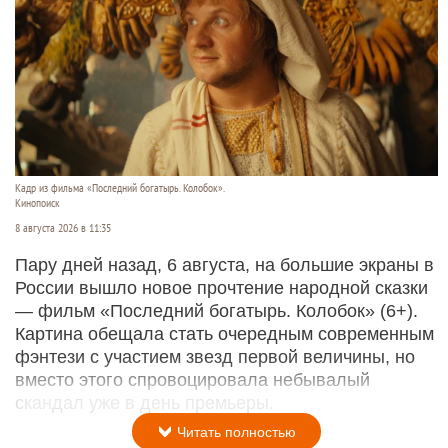
Кадр из фильма «Последний богатырь. Колобок».
Кинопоиск
8 августа 2026 в 11:35
Пару дней назад, 6 августа, на большие экраны в
России вышло новое прочтение народной сказки
— фильм «Последний богатырь. Колобок» (6+).
Картина обещала стать очередным современным
фэнтези с участием звезд первой величины, но
вместо этого спровоцировала небывалый
скандал уже в день премьеры.
Читать полностью