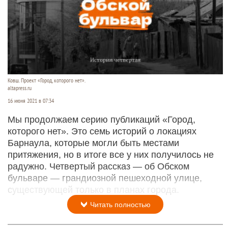
Ковш. Проект «Город, которого нет».
altapress.ru
16 июня 2021 в 07:34
Мы продолжаем серию публикаций «Город,
которого нет». Это семь историй о локациях
Барнаула, которые могли быть местами
притяжения, но в итоге все у них получилось не
радужно. Четвертый рассказ — об Обском
бульваре — грандиозной пешеходной улице,
существующей только в планах города.
Читать полностью