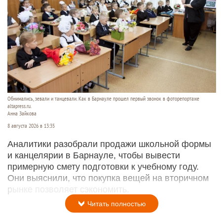
Обнимались, зевали и танцевали. Как в Барнауле прошел первый звонок в фоторепортаже
altapress.ru.
Анна Зайкова
8 августа 2026 в 13:35
Аналитики разобрали продажи школьной формы
и канцелярии в Барнауле, чтобы вывести
примерную смету подготовки к учебному году.
Они выяснили, что покупка вещей на вторичном
рынке позволяет сэкономить.
Читать полностью